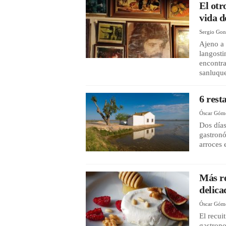
El otr
vida d
Sergio Gon
Ajeno a 
langosti
encontra
sanluque
6 rest
Óscar Góm
Dos días
gastronó
arroces
Más re
delica
Óscar Góm
El recui
gastrono