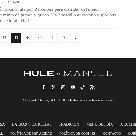
ez
11/04/2022
n bikini: ruta por Barcelona para disfrutar del mejor
h mixto de jamón y queso. Un bocadillo autóctono y glorioso
nte simplicidad
42
43
44
45
46
47
Metrópoli Abierta, SLU © 2026 Todos los derechos reservados
NSA
BARRAS Y ESTRELLAS
TRADICIÓN
MENÚ DEL DÍA
A CUCHI
AL
POLÍTICA DE PRIVACIDAD
POLÍTICA DE COOKIES
CONTACTO
QUI