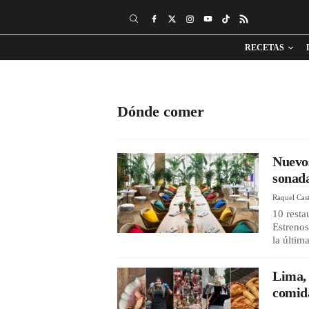
RECETAS
Dónde comer
Nuevos
sonada
Raquel Cast
10 resta
Estrenos
la últim
Lima, 
comida