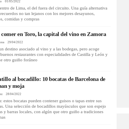
io
01/05/2022
centro de Lima, el del fuera del circuito. Una guía alternativa
recuerdos no tan lejanos con los mejores desayunos,
os, comidas y compras
comer en Toro, la capital del vino en Zamora
vona
29/04/2022
un destino asociado al vino y a las bodegas, pero acoge
buenos restaurantes con especialidades de Castilla y León y
e otro guiño foráneo
atillo al bocadillo: 10 bocatas de Barcelona de
pan y moja
ez
28/04/2022
: estos bocatas pueden contener guisos o tapas entre sus
as. Una selección de bocadillos mayúsculos que son espejo
as y barras locales, con algún que otro guiño a tradiciones
nas