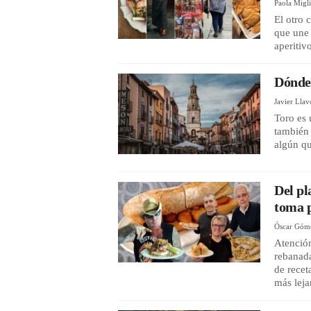
Paola Migl
El otro 
que une 
aperitiv
Dónde 
Javier Lla
Toro es 
también 
algún qu
Del pl
toma 
Óscar Góm
Atención
rebanad
de recet
más leja