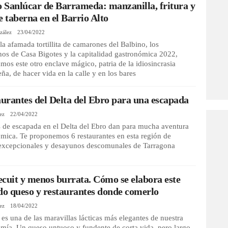
o Sanlúcar de Barrameda: manzanilla, fritura y
e taberna en el Barrio Alto
zález
23/04/2022
la afamada tortillita de camarones del Balbino, los
nos de Casa Bigotes y la capitalidad gastronómica 2022,
mos este otro enclave mágico, patria de la idiosincrasia
ña, de hacer vida en la calle y en los bares
aurantes del Delta del Ebro para una escapada
ez
22/04/2022
 de escapada en el Delta del Ebro dan para mucha aventura
mica. Te proponemos 6 restaurantes en esta región de
 excepcionales y desayunos descomunales de Tarragona
cuit y menos burrata. Cómo se elabora este
do queso y restaurantes donde comerlo
ez
18/04/2022
t es una de las maravillas lácticas más elegantes de nuestra
mía. Un queso untuoso y fundente de corta vida, pero largo