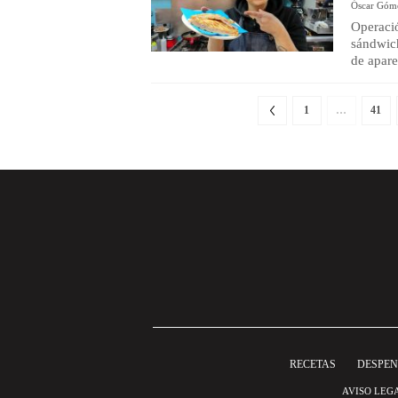
Óscar Góm
Operació
sándwic
de apare
1
…
41
RECETAS
DESPE
AVISO LEG