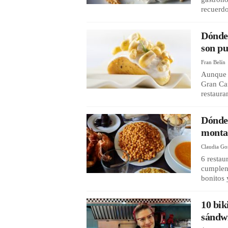
recuerd
Dónde
son pu
Fran Belín
Aunque l
Gran Can
restaura
Dónde 
montañ
Claudia Go
6 restau
cumplen 
bonitos 
10 bik
sándwi