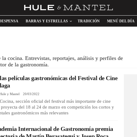
DESPENSA
BARRAS Y ESTRELLAS
TRADICIÓN
MENÚ DEL DÍA
 cocina. Entrevistas, reportajes, análisis y perfiles de
ector de la gastronomía.
las películas gastronómicas del Festival de Cine
laga
Hule y Mantel
20/03/2022
ocina, sección oficial del festival más importante de cine
 proyecta del 18 al 24 de marzo en competición los cortos y
tales gastronómicos más relevantes
ademia Internacional de Gastronomía premia
yectoria de Martín Berasategui y Josep Roca