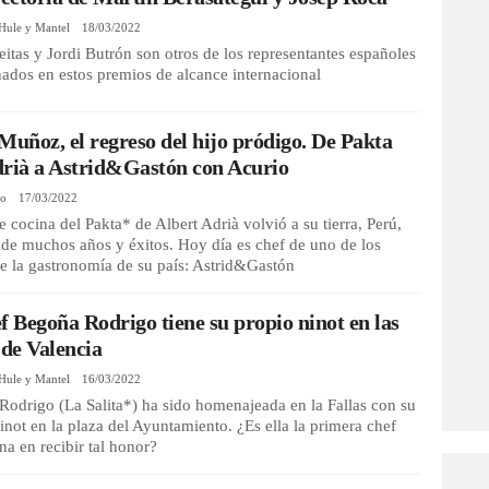
Hule y Mantel
18/03/2022
eitas y Jordi Butrón son otros de los representantes españoles
ados en estos premios de alcance internacional
Muñoz, el regreso del hijo pródigo. De Pakta
drià a Astrid&Gastón con Acurio
io
17/03/2022
de cocina del Pakta* de Albert Adrià volvió a su tierra, Perú,
de muchos años y éxitos. Hoy día es chef de uno de los
e la gastronomía de su país: Astrid&Gastón
f Begoña Rodrigo tiene su propio ninot en las
 de Valencia
Hule y Mantel
16/03/2022
odrigo (La Salita*) ha sido homenajeada en la Fallas con su
inot en la plaza del Ayuntamiento. ¿Es ella la primera chef
na en recibir tal honor?