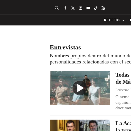
RECETAS
Entrevistas
Nombres propios dentro del mundo de la
personalidades relacionadas con el s
Todas 
de Má
Redacción 
Cinema C
español,
documen
La Ac
la tra