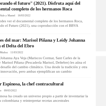
ando el futuro" (2021). Disfruta aquí del
ental completo de los hermanos Roca
Hule y Mantel
16/03/2022
edes ver el documental completo de los hermanos Roca,
do el Futuro (2021), una coproducción con el BBVA
es del mar: Marisol Piñana y Leidy Johanna
 el Delta del Ebro
d Muñoz
11/03/2022
Johanna Aya Veja (Mariscos Cormar, Sant Carles de la
y Marisol Piñana (Pescadería Marisol, Deltebre) les aúna el
 desafío del cambio climático. Una desde la tradición y otra
a innovación, pero ambas ejemplifican un cambio
 Espinosa, la chef contracultural
io
09/03/2022
nosa ha creado un universo propio a partir de inventariar la
 colombiana y reinterpretar recetas ancestrales