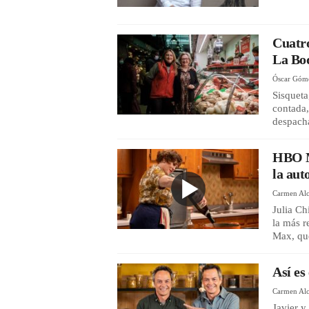
Cuatro
La Bo
Óscar Góm
Sisqueta
contada,
despach
HBO Ma
la aut
Carmen Alc
Julia Ch
la más r
Max, que
Así es
Carmen Alc
Javier y