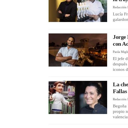
Redacción 
Lucía Fr
galardon
Jorge 
con A
Paola Migl
El jefe 
después 
iconos d
La che
Fallas
Redacción 
Begoña R
propio n
valencia