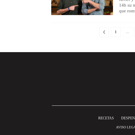
14h su 
que romp
1
…
RECETAS
DESPE
AVISO LEG