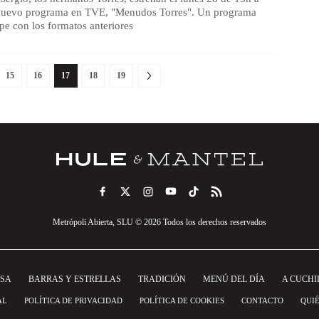
nuevo programa en TVE, "Menudos Torres". Un programa
e con los formatos anteriores
15
16
17
18
19
Metrópoli Abierta, SLU © 2026 Todos los derechos reservados
NSA
BARRAS Y ESTRELLAS
TRADICIÓN
MENÚ DEL DÍA
A CUCHI
AL
POLÍTICA DE PRIVACIDAD
POLÍTICA DE COOKIES
CONTACTO
QUI