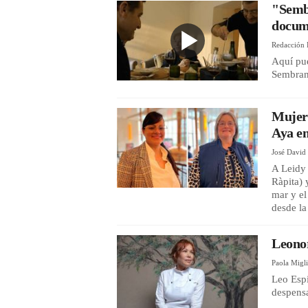
"Sembr
docum
Redacción 
Aquí pu
Sembran
Mujer
Aya en
José Davi
A Leidy 
Ràpita) 
mar y el
desde l
Leonor
Paola Migl
Leo Espi
despensa