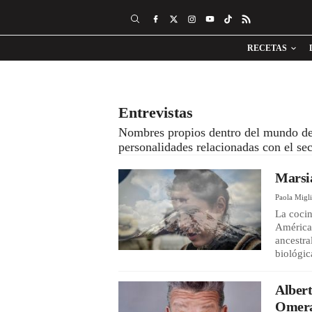
RECETAS
Entrevistas
Nombres propios dentro del mundo de la
personalidades relacionadas con el s
Marsia
Paola Migl
La cocin
América 
ancestra
biológic
Albert
Omer