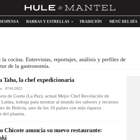
DESPENSA
BARRAS Y ESTRELLAS
TRADICIÓN
MENÚ DEL DÍA
 cocina. Entrevistas, reportajes, análisis y perfiles de
ector de la gastronomía.
 Taha, la chef expedicionaria
io
07/01/2022
era de Gustu (La Paz), actual Mejor Chef Revelación de
Latina, trabaja para mostrar al mundo los sabores y recursos
les de Bolivia, uno de los 10 países con más riqueza
a del planeta.
o Chicote anuncia su nuevo restaurante:
aki