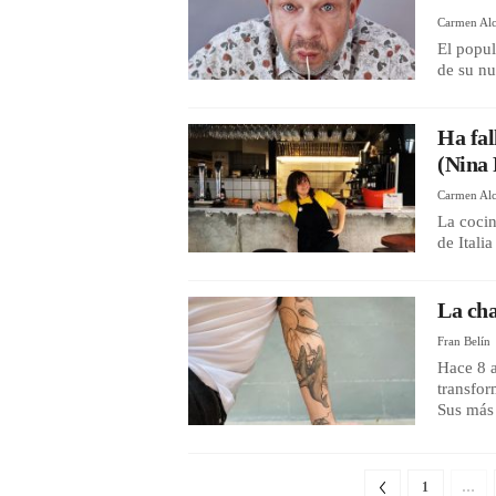
Carmen Alc
El popul
de su n
Ha fal
(Nina 
Carmen Alc
La cocin
de Itali
La ch
Fran Belín
Hace 8 a
transfor
Sus más 
1
…