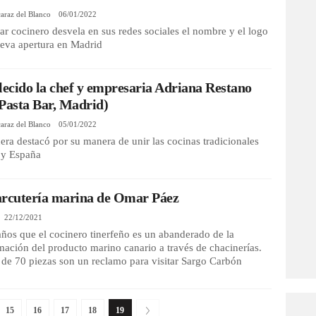
araz del Blanco
06/01/2022
ar cocinero desvela en sus redes sociales el nombre y el logo
ueva apertura en Madrid
lecido la chef y empresaria Adriana Restano
Pasta Bar, Madrid)
araz del Blanco
05/01/2022
era destacó por su manera de unir las cocinas tradicionales
a y España
arcutería marina de Omar Páez
22/12/2021
ños que el cocinero tinerfeño es un abanderado de la
mación del producto marino canario a través de chacinerías.
de 70 piezas son un reclamo para visitar Sargo Carbón
15
16
17
18
19