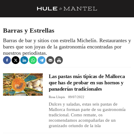
RECETAS
Barras y Estrellas
TRUCOS
Barras de bar y sitios con estrella Michelín. Restaurantes y
bares que son joyas de la gastronomía encontradas por
DESPENSA
nuestros periodistas.
BARRAS Y ESTRELLAS
DÓNDE COMER
Las pastas más típicas de Mallorca
ÍDOLOS DE MESAS
que has de probar en sus hornos y
panaderías tradicionales
CUADERNO DE VIAJE
Rosa Llopis
09/07/2022
Dulces y saladas, estas seis pastas de
TRADICIÓN
Mallorca forman parte de su gastronomía
tradicional. Como remate, os
MENÚ DEL DÍA
recomendamos acompañarlas de un
granizado oriundo de la isla
A CUCHILLO