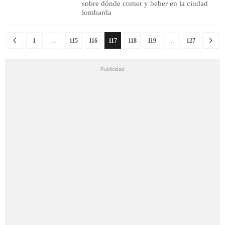
sobre dónde comer y beber en la ciudad
lombarda
1
…
115
116
117
118
119
…
127