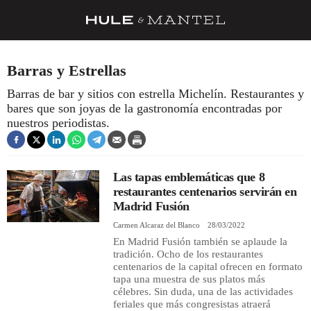
RECETAS
Barras y Estrellas
TRUCOS
Barras de bar y sitios con estrella Michelín. Restaurantes y
bares que son joyas de la gastronomía encontradas por
DESPENSA
nuestros periodistas.
BARRAS Y ESTRELLAS
DÓNDE COMER
Las tapas emblemáticas que 8
ÍDOLOS DE MESAS
restaurantes centenarios servirán en
Madrid Fusión
CUADERNO DE VIAJE
Carmen Alcaraz del Blanco
28/03/2022
En Madrid Fusión también se aplaude la
TRADICIÓN
tradición. Ocho de los restaurantes
centenarios de la capital ofrecen en formato
MENÚ DEL DÍA
tapa una muestra de sus platos más
célebres. Sin duda, una de las actividades
A CUCHILLO
feriales que más congresistas atraerá