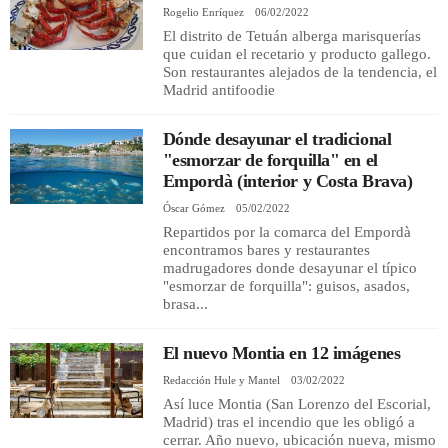
Rogelio Enríquez
06/02/2022
El distrito de Tetuán alberga marisquerías
que cuidan el recetario y producto gallego.
REGISTRO
Son restaurantes alejados de la tendencia, el
Madrid antifoodie
INICIAR SESIÓN
Dónde desayunar el tradicional
"esmorzar de forquilla" en el
Empordà (interior y Costa Brava)
Óscar Gómez
05/02/2022
Repartidos por la comarca del Empordà
encontramos bares y restaurantes
madrugadores donde desayunar el típico
"esmorzar de forquilla": guisos, asados,
brasa...
El nuevo Montia en 12 imágenes
Redacción Hule y Mantel
03/02/2022
Así luce Montia (San Lorenzo del Escorial,
Madrid) tras el incendio que les obligó a
cerrar. Año nuevo, ubicación nueva, mismo