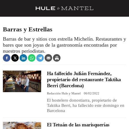
RECETAS
Barras y Estrellas
TRUCOS
Barras de bar y sitios con estrella Michelín. Restaurantes y
bares que son joyas de la gastronomía encontradas por
DESPENSA
nuestros periodistas.
BARRAS Y ESTRELLAS
DÓNDE COMER
Ha fallecido Julián Fernández,
ÍDOLOS DE MESAS
propietario del restaurante Taktika
Berri (Barcelona)
CUADERNO DE VIAJE
Redacción Hule y Mantel
06/02/2022
El hostelero donostiarra, propietario de
TRADICIÓN
Taktika Berri, ha fallecido este domingo en
Barcelona
MENÚ DEL DÍA
A CUCHILLO
El Tetuán de las marisquerías