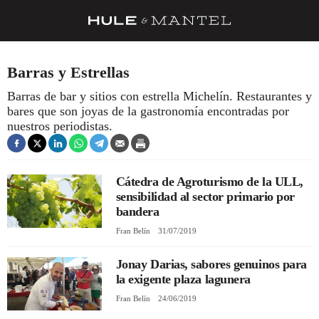
RECETAS
Barras y Estrellas
TRUCOS
Barras de bar y sitios con estrella Michelín. Restaurantes y
bares que son joyas de la gastronomía encontradas por
DESPENSA
nuestros periodistas.
BARRAS Y ESTRELLAS
DÓNDE COMER
Cátedra de Agroturismo de la ULL,
ÍDOLOS DE MESAS
sensibilidad al sector primario por
bandera
CUADERNO DE VIAJE
Fran Belín
31/07/2019
TRADICIÓN
Jonay Darias, sabores genuinos para
MENÚ DEL DÍA
la exigente plaza lagunera
Fran Belín
24/06/2019
A CUCHILLO