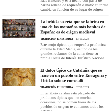
islas Baleares y está hecho con pasta de
harina rellena de requesón o mató: su forma
cambia en función de su lugar de origen
REGISTRO
La bebida secreta que se fabrica en
INICIAR SESIÓN
una de las montañas más bonitas de
España: es de origen medieval
TRADICIÓN E HISTORIA
13/11/2024
Este orujo típico, que empezó a producirse
durante la Edad Media, es uno de los
grandes reclamos de la zona: tiene su
propia Fiesta de Interés Turístico Nacional
El dulce típico de Cataluña que se
hace en un pueblo entre Tarragona y
Lleida: solo se come allí
TRADICIÓN E HISTORIA
02/11/2024
El territorio catalán está plagado de
productos típicos que, en muchas
ocasiones, no se comen fuera de los
pueblos de origen: te contamos todos los