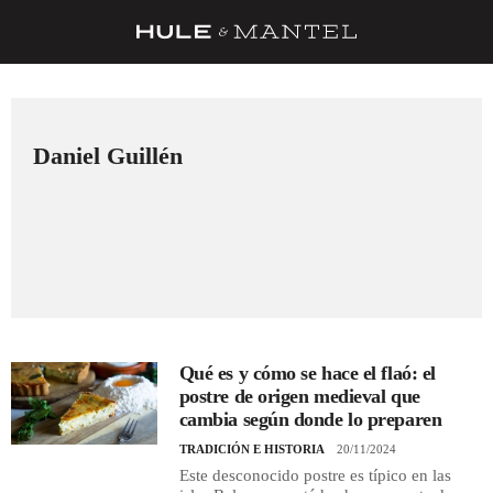
RECETAS
TRUCOS
Daniel Guillén
DESPENSA
BARRAS Y ESTRELLAS
DÓNDE COMER
ÍDOLOS DE MESAS
CUADERNO DE VIAJE
Qué es y cómo se hace el flaó: el
TRADICIÓN
postre de origen medieval que
cambia según donde lo preparen
MENÚ DEL DÍA
TRADICIÓN E HISTORIA
20/11/2024
A CUCHILLO
Este desconocido postre es típico en las