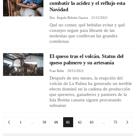
combatir la acidez y el reflujo esta
Navidad
Dra. Ángela Beltrán Guerra
21/12/2021
Qué no comer, qué bebidas evitar y qué
consejos seguir para librarte de las
molestias que conllevan las grandes
comilonas
El queso tras el volcán. Status del
queso palmero y su artesanía
Fran Belín
20/12/2021
Después de tres meses, la erupción del
volcán de La Palma ha generado un terrible
efecto dominó en la cadena de producción
que queseros, ganaderos y pastores de la
Isla Bonita canaria siguen procurando
subsanar
1
…
59
60
61
62
63
…
75