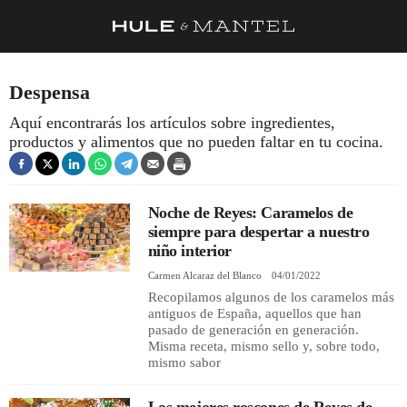
RECETAS
Despensa
TRUCOS
Aquí encontrarás los artículos sobre ingredientes,
productos y alimentos que no pueden faltar en tu cocina.
DESPENSA
BARRAS Y ESTRELLAS
Noche de Reyes: Caramelos de
DÓNDE COMER
siempre para despertar a nuestro
ÍDOLOS DE MESAS
niño interior
Carmen Alcaraz del Blanco
04/01/2022
CUADERNO DE VIAJE
Recopilamos algunos de los caramelos más
antiguos de España, aquellos que han
TRADICIÓN
pasado de generación en generación.
Misma receta, mismo sello y, sobre todo,
MENÚ DEL DÍA
mismo sabor
A CUCHILLO