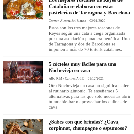
Los mejores roscones de Reyes de
Cataluña se elaboran en estas
pastelerías de Tarragona y Barcelona
REGISTRO
Carmen Alcaraz del Blanco
02/01/2022
Estos son los tres mejores roscones de
INICIAR SESIÓN
Reyes según una cata a ciega organizada
por una asociación panadera benéfica. Uno
de Tarragona y dos de Barcelona se
imponen a más de 70 tortells catalanes.
5 cócteles muy fáciles para una
Nochevieja en casa
Alba R.M / Carmen A.d.B
31/12/2021
Otra Nochevieja en casa no significa ceder
al rutinario gintonic. Te enseñamos 5
alternativas para las que solo necesitas abrir
tu mueble-bar o aprovechar los culines de
cava
¿Sabes con qué brindas? ¿Cava,
corpinnat, champagne o espumoso?