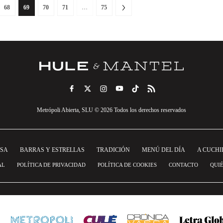
68
69
70
71
…
75
Metrópoli Abierta, SLU © 2026 Todos los derechos reservados
NSA
BARRAS Y ESTRELLAS
TRADICIÓN
MENÚ DEL DÍA
A CUCHI
AL
POLÍTICA DE PRIVACIDAD
POLÍTICA DE COOKIES
CONTACTO
QUI