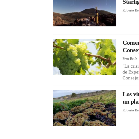
Starli
Roberto Be
Comerc
Conse
Fran Belín
"La cris
de Exper
Consejos
Los vi
un pla
Roberto Be