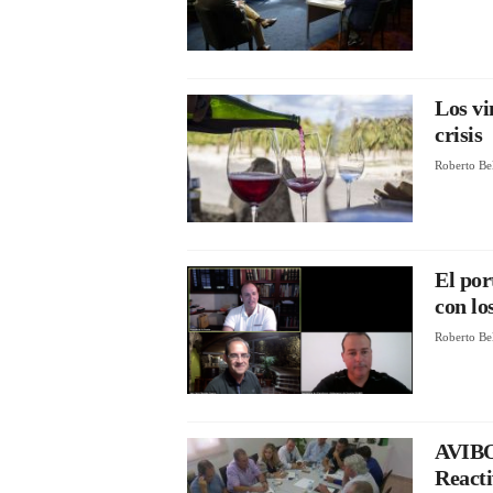
Los vi
crisis
Roberto Be
El por
con lo
Roberto Be
AVIBO 
Reacti