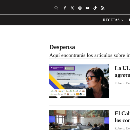
RECETAS
Despensa
Aquí encontrarás los artículos sobre i
La ULL
agrot
Roberto Be
El Cab
los co
Roberto Be