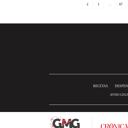
1
…
67
RECETAS
DESPE
AVISO LEG