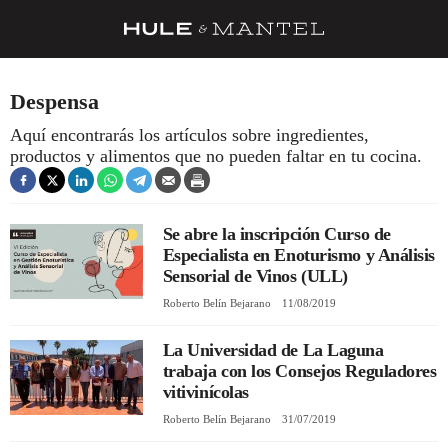
RECETAS
Despensa
TRUCOS
Aquí encontrarás los artículos sobre ingredientes,
productos y alimentos que no pueden faltar en tu cocina.
DESPENSA
BARRAS Y ESTRELLAS
Se abre la inscripción Curso de
DÓNDE COMER
Especialista en Enoturismo y Análisis
ÍDOLOS DE MESAS
Sensorial de Vinos (ULL)
Roberto Belín Bejarano
11/08/2019
CUADERNO DE VIAJE
La Universidad de La Laguna
TRADICIÓN
trabaja con los Consejos Reguladores
MENÚ DEL DÍA
vitivinícolas
Roberto Belín Bejarano
31/07/2019
A CUCHILLO