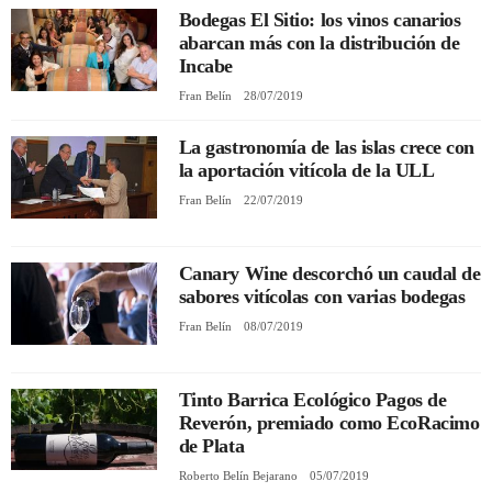
Bodegas El Sitio: los vinos canarios
abarcan más con la distribución de
REGISTRO
Incabe
Fran Belín
28/07/2019
INICIAR SESIÓN
La gastronomía de las islas crece con
la aportación vitícola de la ULL
Fran Belín
22/07/2019
Canary Wine descorchó un caudal de
sabores vitícolas con varias bodegas
Fran Belín
08/07/2019
Tinto Barrica Ecológico Pagos de
Reverón, premiado como EcoRacimo
de Plata
Roberto Belín Bejarano
05/07/2019