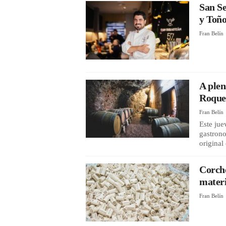
San Se
y Toñ
Fran Belín
A plen
Roques
Fran Belín
Este jue
gastrono
original
Corcho
materi
Fran Belín