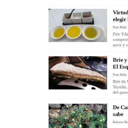
Virtud
elegir
Fran Belín
Firo Váz
comprome
aove y s
Brie y
El Es
Fran Belín
Brie de
Teyedu, 
del ques
De Can
sabe
Roberto Be