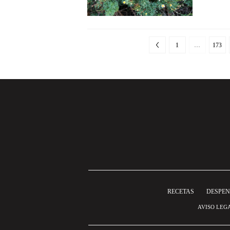
1
…
173
RECETAS
DESPE
AVISO LEG