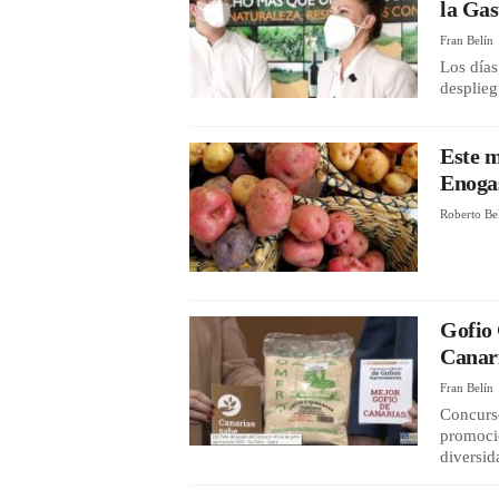
la Gas
Fran Belín
Los días
desplieg
Este m
Enoga
Roberto Be
Gofio 
Canari
Fran Belín
Concurs
promocio
diversid