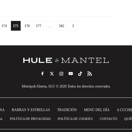
174
175
176
177
…
262
Metrópoli Abierta, SLU © 2026 Todos los derechos reservados
NSA
BARRAS Y ESTRELLAS
TRADICIÓN
MENÚ DEL DÍA
A CUCHI
AL
POLÍTICA DE PRIVACIDAD
POLÍTICA DE COOKIES
CONTACTO
QUI