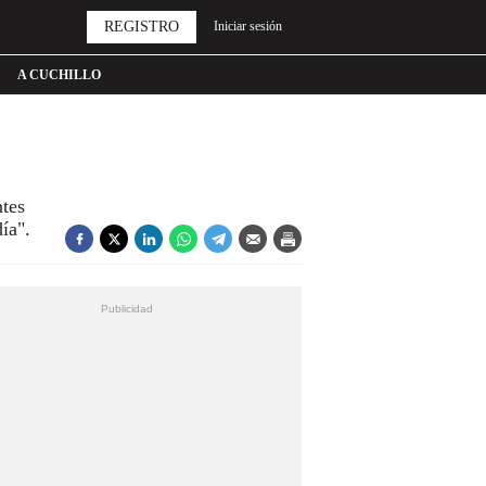
REGISTRO
Iniciar sesión
A CUCHILLO
ntes
l día".