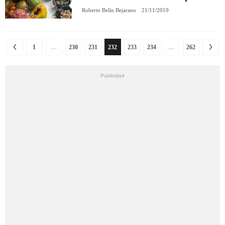
Roberto Belín Bejarano
21/11/2019
1
…
230
231
232
233
234
…
262