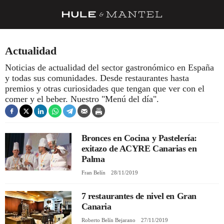
RECETAS
Actualidad
TRUCOS
Noticias de actualidad del sector gastronómico en España
y todas sus comunidades. Desde restaurantes hasta
DESPENSA
premios y otras curiosidades que tengan que ver con el
BARRAS Y ESTRELLAS
comer y el beber. Nuestro "Menú del día".
DÓNDE COMER
ÍDOLOS DE MESAS
Bronces en Cocina y Pastelería:
exitazo de ACYRE Canarias en
CUADERNO DE VIAJE
Palma
Fran Belín
28/11/2019
TRADICIÓN
MENÚ DEL DÍA
7 restaurantes de nivel en Gran
Canaria
A CUCHILLO
Roberto Belín Bejarano
27/11/2019