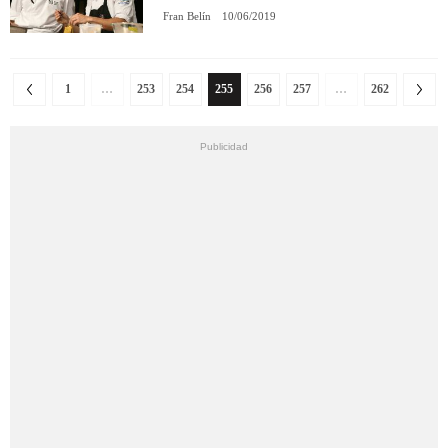
Fran Belín
10/06/2019
1
…
253
254
255
256
257
…
262