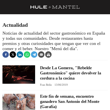
RECETAS
Actualidad
TRUCOS
Noticias de actualidad del sector gastronómico en España
y todas sus comunidades. Desde restaurantes hasta
DESPENSA
premios y otras curiosidades que tengan que ver con el
BARRAS Y ESTRELLAS
comer y el beber. Nuestro "Menú del día".
DÓNDE COMER
ÍDOLOS DE MESAS
Desde La Gomera, "Rebelde
Gastronómico" quiere devolver la
CUADERNO DE VIAJE
cordura a la cocina
Fran Belín
13/06/2019
TRADICIÓN
MENÚ DEL DÍA
Este fin de semana, encuentro
ganadero San Antonio del Monte
A CUCHILLO
(Garafía)