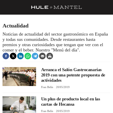
RECETAS
Actualidad
TRUCOS
Noticias de actualidad del sector gastronómico en España
y todas sus comunidades. Desde restaurantes hasta
DESPENSA
premios y otras curiosidades que tengan que ver con el
BARRAS Y ESTRELLAS
comer y el beber. Nuestro "Menú del día".
DÓNDE COMER
ÍDOLOS DE MESAS
Arranca el Salón Gastrocanarias
2019 con una potente propuesta de
CUADERNO DE VIAJE
actividades
Fran Belín
20/05/2019
TRADICIÓN
MENÚ DEL DÍA
Un plus de producto local en las
cartas de Hecansa
A CUCHILLO
Fran Belín
20/05/2019