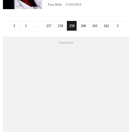
Fran Belín
11/05/2019
1
…
257
258
259
260
261
262