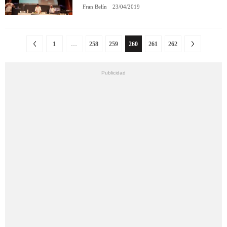
Fran Belín
23/04/2019
1
…
258
259
260
261
262