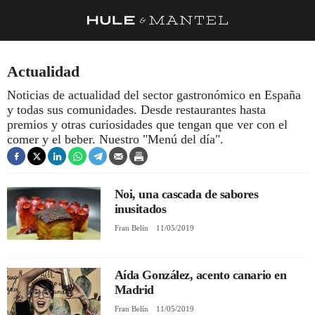
RECETAS
Actualidad
TRUCOS
Noticias de actualidad del sector gastronómico en España
y todas sus comunidades. Desde restaurantes hasta
DESPENSA
premios y otras curiosidades que tengan que ver con el
BARRAS Y ESTRELLAS
comer y el beber. Nuestro "Menú del día".
DÓNDE COMER
ÍDOLOS DE MESAS
Noi, una cascada de sabores
inusitados
CUADERNO DE VIAJE
Fran Belín
11/05/2019
TRADICIÓN
Aída González, acento canario en
MENÚ DEL DÍA
Madrid
A CUCHILLO
Fran Belín
11/05/2019