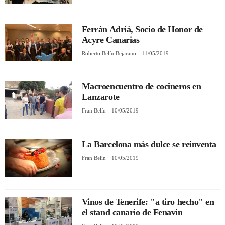
REGISTRO
Ferrán Adriá, Socio de Honor de
Acyre Canarias
INICIAR SESIÓN
Roberto Belín Bejarano
11/05/2019
Macroencuentro de cocineros en
Lanzarote
Fran Belín
10/05/2019
La Barcelona más dulce se reinventa
Fran Belín
10/05/2019
Vinos de Tenerife: "a tiro hecho" en
el stand canario de Fenavin