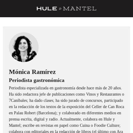
RECETAS
TRUCOS
DESPENSA
BARRAS Y ESTRELLAS
DÓNDE COMER
Mónica Ramírez
Periodista gastronómica
ÍDOLOS DE MESAS
Periodista especializada en gastronomía desde hace más de 20 años.
CUADERNO DE VIAJE
Ha sido redactora jefe de publicaciones como Vinos y Restaurantes o
7Caníbales; ha dado clases; ha sido jurado de concursos, participado
TRADICIÓN
en la redacción de los textos de la exposición del Celler de Can Roca
en Palau Robert (Barcelona); y colaborado en diferentes medios en
MENÚ DEL DÍA
prensa escrita, digital y radio. Actualmente, colabora en Hule y
Mantel; escribe en revistas en papel como Cuina o Foodie Culture;
A CUCHILLO
colabora con editoriales en la redacción de libros (el último con Ara