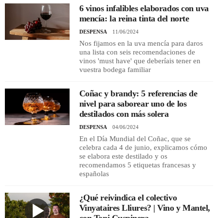
6 vinos infalibles elaborados con uva
mencía: la reina tinta del norte
REGISTRO
DESPENSA
11/06/2024
Nos fijamos en la uva mencía para daros
INICIAR SESIÓN
una lista con seis recomendaciones de
vinos 'must have' que deberíais tener en
vuestra bodega familiar
Coñac y brandy: 5 referencias de
nivel para saborear uno de los
destilados con más solera
DESPENSA
04/06/2024
En el Día Mundial del Coñac, que se
celebra cada 4 de junio, explicamos cómo
se elabora este destilado y os
recomendamos 5 etiquetas francesas y
españolas
¿Qué reivindica el colectivo
Vinyataires Lliures? | Vino y Mantel,