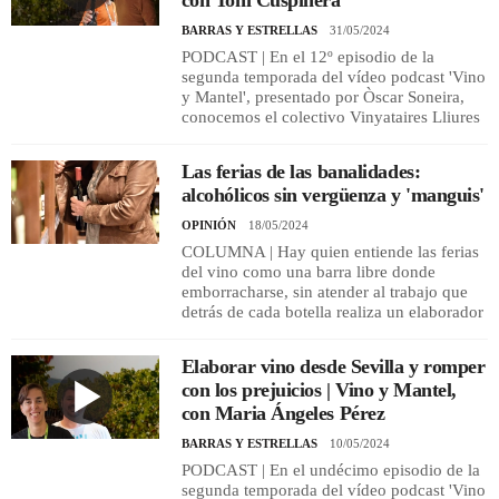
con Toni Cuspinera
BARRAS Y ESTRELLAS
31/05/2024
PODCAST | En el 12º episodio de la
segunda temporada del vídeo podcast 'Vino
y Mantel', presentado por Òscar Soneira,
conocemos el colectivo Vinyataires Lliures
Las ferias de las banalidades:
alcohólicos sin vergüenza y 'manguis'
OPINIÓN
18/05/2024
COLUMNA | Hay quien entiende las ferias
del vino como una barra libre donde
emborracharse, sin atender al trabajo que
detrás de cada botella realiza un elaborador
Elaborar vino desde Sevilla y romper
con los prejuicios | Vino y Mantel,
con Maria Ángeles Pérez
BARRAS Y ESTRELLAS
10/05/2024
PODCAST | En el undécimo episodio de la
segunda temporada del vídeo podcast 'Vino