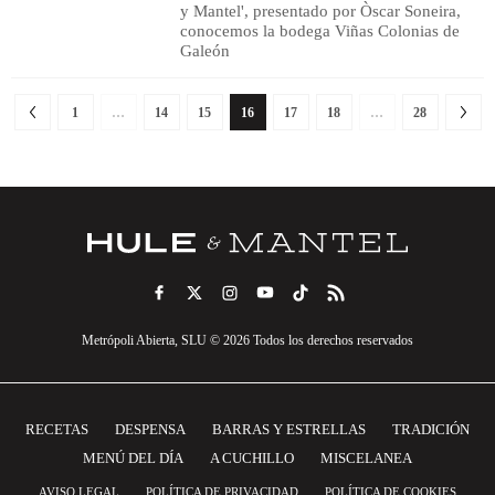
y Mantel', presentado por Òscar Soneira,
conocemos la bodega Viñas Colonias de
Galeón
1
…
14
15
16
17
18
…
28
Metrópoli Abierta, SLU © 2026 Todos los derechos reservados
RECETAS
DESPENSA
BARRAS Y ESTRELLAS
TRADICIÓN
MENÚ DEL DÍA
A CUCHILLO
MISCELANEA
AVISO LEGAL
POLÍTICA DE PRIVACIDAD
POLÍTICA DE COOKIES