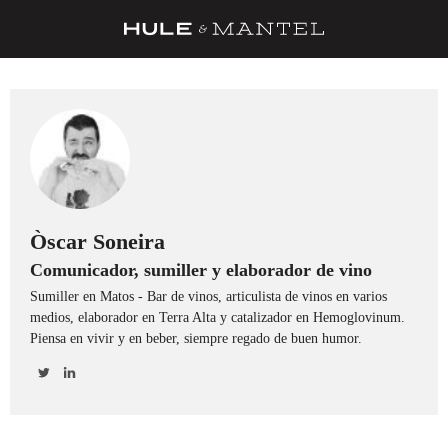
RECETAS
TRUCOS
DESPENSA
BARRAS Y ESTRELLAS
DÓNDE COMER
Òscar Soneira
Comunicador, sumiller y elaborador de vino
ÍDOLOS DE MESAS
Sumiller en Matos - Bar de vinos, articulista de vinos en varios
CUADERNO DE VIAJE
medios, elaborador en Terra Alta y catalizador en Hemoglovinum.
Piensa en vivir y en beber, siempre regado de buen humor.
TRADICIÓN
MENÚ DEL DÍA
A CUCHILLO