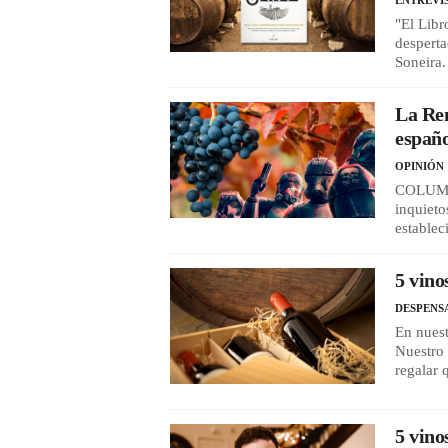
ENTREVI
"El Libr
desperta
Soneira.
La Rem
españ
OPINIÓN
COLUMNA
inquieto
establec
5 vino
DESPENS
En nuest
Nuestro 
regalar 
5 vino