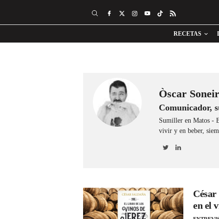
RECETAS
Òscar Sonei
Comunicador, su
Sumiller en Matos - B
vivir y en beber, sie
César 
en el 