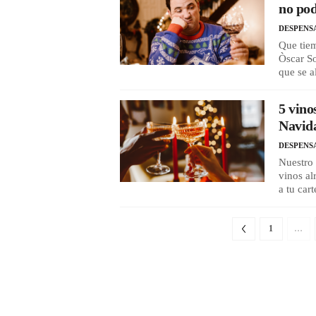
no pod
DESPENS
Que tie
Òscar So
que se a
5 vino
Navida
DESPENS
Nuestro 
vinos al
a tu car
1
…