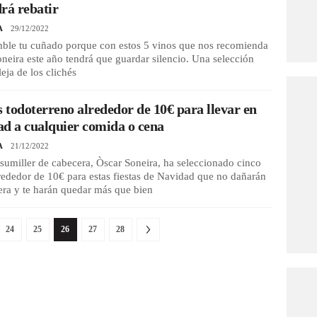
rá rebatir
A
29/12/2022
mble tu cuñado porque con estos 5 vinos que nos recomienda
neira este año tendrá que guardar silencio. Una selección
leja de los clichés
s todoterreno alrededor de 10€ para llevar en
d a cualquier comida o cena
A
21/12/2022
sumiller de cabecera, Òscar Soneira, ha seleccionado cinco
rededor de 10€ para estas fiestas de Navidad que no dañarán
tera y te harán quedar más que bien
24
25
26
27
28