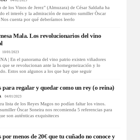
STAS
04/02/2023
o de los Vinos de Jerez" (Almuzara) de César Saldaña ha
do el interés y la admiración de nuestro sumiller Òscar
 Nos cuenta por qué deberíamos leerlo
esa Mala. Los revolucionarios del vino
ol
10/01/2023
 | En el panorama del vino patrio existen viñadores
s que se revolucionan ante la homegeneización y lo
ido. Estos son algunos a los que hay que seguir
s para regalar y quedar como un rey (o reina)
A
04/01/2023
ra lista de los Reyes Magos no podían faltar los vinos.
sumiller Òscar Soneira nos recomienda 5 referencias para
que son auténticas exquisiteces
s por menos de 20€ que tu cuñado no conoce y