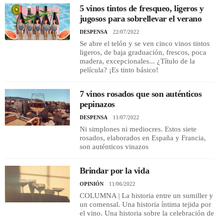
5 vinos tintos de fresqueo, ligeros y
jugosos para sobrellevar el verano
REGISTRO
DESPENSA
22/07/2022
Se abre el telón y se ven cinco vinos tintos
INICIAR SESIÓN
ligeros, de baja graduación, frescos, poca
madera, excepcionales... ¿Título de la
película? ¡Es tinto básico!
7 vinos rosados que son auténticos
pepinazos
DESPENSA
11/07/2022
Ni simplones ni mediocres. Estos siete
rosados, elaborados en España y Francia,
son auténticos vinazos
Brindar por la vida
OPINIÓN
11/06/2022
COLUMNA | La historia entre un sumiller y
un comensal. Una historia íntima tejida por
el vino. Una historia sobre la celebración de