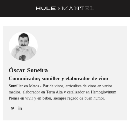
RECETAS
TRUCOS
DESPENSA
BARRAS Y ESTRELLAS
DÓNDE COMER
Òscar Soneira
Comunicador, sumiller y elaborador de vino
ÍDOLOS DE MESAS
Sumiller en Matos - Bar de vinos, articulista de vinos en varios
CUADERNO DE VIAJE
medios, elaborador en Terra Alta y catalizador en Hemoglovinum.
Piensa en vivir y en beber, siempre regado de buen humor.
TRADICIÓN
MENÚ DEL DÍA
A CUCHILLO