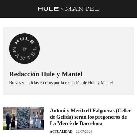
RECETAS
TRUCOS
DESPENSA
BARRAS Y ESTRELLAS
DÓNDE COMER
Redacción Hule y Mantel
Breves y noticias escritos por la redacción de Hule y Mantel
ÍDOLOS DE MESAS
CUADERNO DE VIAJE
TRADICIÓN
Antoni y Meritxell Falgueras (Celler
de Gelida) serán los pregoneros de
MENÚ DEL DÍA
La Mercè de Barcelona
A CUCHILLO
ACTUALIDAD
22/07/2026