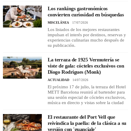
Los rankings gastronómicos
convierten curiosidad en búsquedas
REGISTRO
MISCELÁNEA
17/07/2026
INICIAR SESIÓN
Los listados de los mejores restaurantes
impulsan el interés por destinos, reservas y
experiencias culinarias mucho después de
su publicación.
La terraza de 1925 Vermutería se
viste de gala: cócteles exclusivos con
Diogo Rodrigues (Monk)
ACTUALIDAD
14/07/2026
El próximo 17 de julio, la terraza del Hotel
METT Barcelona reunirá al bartender para
una sesión especial de cócteles exclusivos,
música en directo y vistas sobre la ciudad
El restaurante del Port Vell que
reivindica la paella: de la clásica a su
versión con 'guanciale'