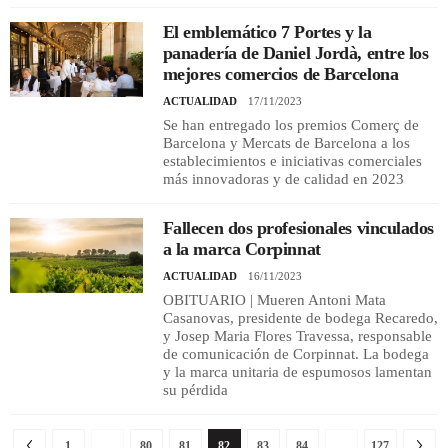
El emblemático 7 Portes y la
panadería de Daniel Jordà, entre los
mejores comercios de Barcelona
ACTUALIDAD
17/11/2023
Se han entregado los premios Comerç de
Barcelona y Mercats de Barcelona a los
establecimientos e iniciativas comerciales
más innovadoras y de calidad en 2023
Fallecen dos profesionales vinculados
a la marca Corpinnat
ACTUALIDAD
16/11/2023
OBITUARIO | Mueren Antoni Mata
Casanovas, presidente de bodega Recaredo,
y Josep Maria Flores Travessa, responsable
de comunicación de Corpinnat. La bodega
y la marca unitaria de espumosos lamentan
su pérdida
1
…
80
81
82
83
84
…
127