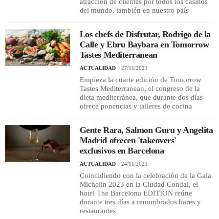
atracción de clientes por todos los casinos
del mundo, también en nuestro país
REGISTRO
Los chefs de Disfrutar, Rodrigo de la
Calle y Ebru Baybara en Tomorrow
INICIAR SESIÓN
Tastes Mediterranean
ACTUALIDAD
27/11/2023
Empieza la cuarte edición de Tomorrow
Tastes Mediterranean, el congreso de la
dieta mediterránea, que durante dos días
ofrece ponencias y talleres de cocina
Gente Rara, Salmon Guru y Angelita
Madrid ofrecen 'takeovers'
exclusivos en Barcelona
ACTUALIDAD
24/11/2023
Coincidiendo con la celebración de la Gala
Michelin 2023 en la Ciudad Condal, el
hotel The Barcelona EDITION reúne
durante tres días a renombrados bares y
restaurantes