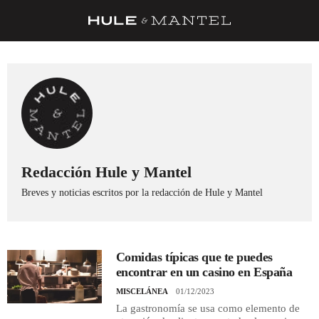
RECETAS
TRUCOS
DESPENSA
BARRAS Y ESTRELLAS
DÓNDE COMER
Redacción Hule y Mantel
Breves y noticias escritos por la redacción de Hule y Mantel
ÍDOLOS DE MESAS
CUADERNO DE VIAJE
TRADICIÓN
Comidas típicas que te puedes
encontrar en un casino en España
MENÚ DEL DÍA
MISCELÁNEA
01/12/2023
A CUCHILLO
La gastronomía se usa como elemento de