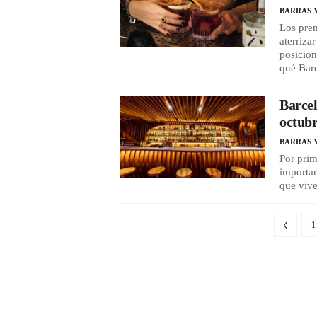
BARRAS 
Los prem
aterriza
posicion
qué Bar
Barcel
octub
BARRAS 
Por prim
importan
que vive
1