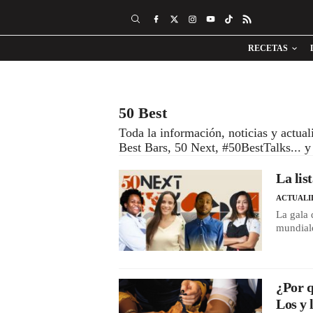
RECETAS
50 Best
Toda la información, noticias y actua
Best Bars, 50 Next, #50BestTalks... y 
La lis
ACTUALI
La gala 
mundiale
¿Por q
Los y 