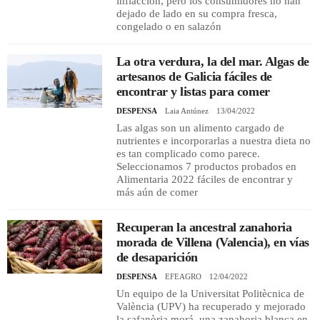
inflacción, pero los consumidores no han
dejado de lado en su compra fresca,
congelado o en salazón
La otra verdura, la del mar. Algas de
artesanos de Galicia fáciles de
encontrar y listas para comer
DESPENSA
Laia Antúnez
13/04/2022
Las algas son un alimento cargado de
nutrientes e incorporarlas a nuestra dieta no
es tan complicado como parece.
Seleccionamos 7 productos probados en
Alimentaria 2022 fáciles de encontrar y
más aún de comer
Recuperan la ancestral zanahoria
morada de Villena (Valencia), en vías
de desaparición
DESPENSA
EFEAGRO
12/04/2022
Un equipo de la Universitat Politècnica de
València (UPV) ha recuperado y mejorado
la safanòria morá, una zanahoria blanca en