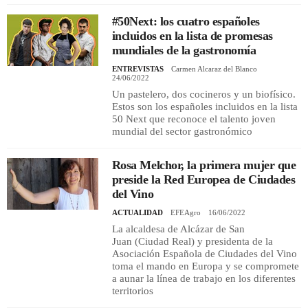
#50Next: los cuatro españoles
incluidos en la lista de promesas
REGISTRO
mundiales de la gastronomía
INICIAR SESIÓN
ENTREVISTAS
Carmen Alcaraz del Blanco
24/06/2022
Un pastelero, dos cocineros y un biofísico.
Estos son los españoles incluidos en la lista
50 Next que reconoce el talento joven
mundial del sector gastronómico
Rosa Melchor, la primera mujer que
preside la Red Europea de Ciudades
del Vino
ACTUALIDAD
EFEAgro
16/06/2022
La alcaldesa de Alcázar de San
Juan (Ciudad Real) y presidenta de la
Asociación Española de Ciudades del Vino
toma el mando en Europa y se compromete
a aunar la línea de trabajo en los diferentes
territorios