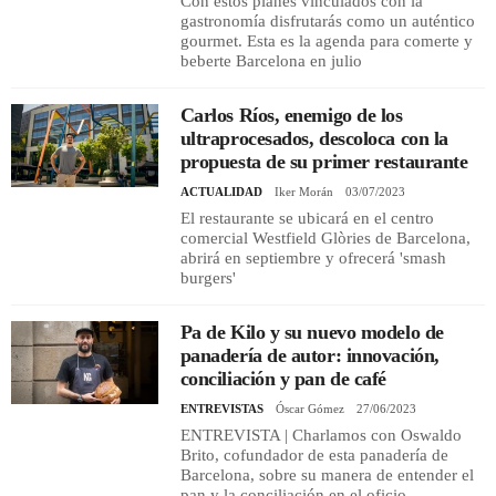
Con estos planes vinculados con la
gastronomía disfrutarás como un auténtico
gourmet. Esta es la agenda para comerte y
beberte Barcelona en julio
Carlos Ríos, enemigo de los
ultraprocesados, descoloca con la
propuesta de su primer restaurante
ACTUALIDAD
Iker Morán
03/07/2023
El restaurante se ubicará en el centro
comercial Westfield Glòries de Barcelona,
abrirá en septiembre y ofrecerá 'smash
burgers'
Pa de Kilo y su nuevo modelo de
panadería de autor: innovación,
conciliación y pan de café
ENTREVISTAS
Óscar Gómez
27/06/2023
ENTREVISTA | Charlamos con Oswaldo
Brito, cofundador de esta panadería de
Barcelona, sobre su manera de entender el
pan y la conciliación en el oficio