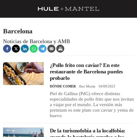
RECETAS
Barcelona
TRUCOS
Noticias de Barcelona y AMB
DESPENSA
BARRAS Y ESTRELLAS
¿Pollo frito con caviar? En este
restaurante de Barcelona puedes
DÓNDE COMER
probarlo
ÍDOLOS DE MESAS
DÓNDE COMER
Iker Morán
04/09/2023
Piel de Gallina (PdG) ofrece distintas
CUADERNO DE VIAJE
especialidades de pollo frito que nos invitan
a viajar por el mundo. La versión más
TRADICIÓN
premium es este plato con caviar y yema de
huevo
MENÚ DEL DÍA
De la turismofobia a la localfobia:
A CUCHILLO