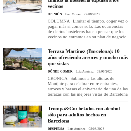
cuando la hostelería expulsa a los
vecinos
OPINIÓN
Iker Morán
22/08/2023
REGISTRO
COLUMNA | Limitar el tiempo, coger vez o
pagar más si comes solo. Las ocurrencias
INICIAR SESIÓN
de ciertos hosteleros hacen pensar que los
vecinos no entramos en su plan de negocio
Terraza Martínez (Barcelona): 10
años ofreciendo arroces y mucho más
que vistas
DÓNDE COMER
Laia Antúnez
09/08/2023
CRÓNICA | Subimos a las alturas de
Montjuïc para celebrar entre entrantes,
arroces y brasas el aniversario de una de las
terrazas con las mejores vistas de Barcelona
Trompa&Co: helados con alcohol
sólo para adultos hechos en
Barcelona
DESPENSA
Laia Antúnez
05/08/2023