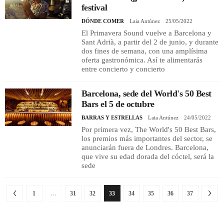
festival
DÓNDE COMER
Laia Antúnez
25/05/2022
El Primavera Sound vuelve a Barcelona y
Sant Adrià, a partir del 2 de junio, y durante
dos fines de semana, con una amplísima
oferta gastronómica. Así te alimentarás
entre concierto y concierto
Barcelona, sede del World's 50 Best
Bars el 5 de octubre
BARRAS Y ESTRELLAS
Laia Antúnez
24/05/2022
Por primera vez, The World's 50 Best Bars,
los premios más importantes del sector, se
anunciarán fuera de Londres. Barcelona,
que vive su edad dorada del cóctel, será la
sede
1
…
31
32
33
34
35
36
37