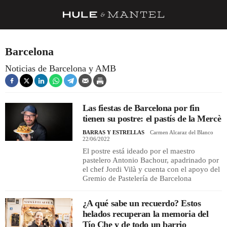
RECETAS
Barcelona
TRUCOS
Noticias de Barcelona y AMB
DESPENSA
BARRAS Y ESTRELLAS
Las fiestas de Barcelona por fin
tienen su postre: el pastís de la Mercè
DÓNDE COMER
BARRAS Y ESTRELLAS
Carmen Alcaraz del Blanco
ÍDOLOS DE MESAS
22/06/2022
El postre está ideado por el maestro
CUADERNO DE VIAJE
pastelero Antonio Bachour, apadrinado por
el chef Jordi Vilà y cuenta con el apoyo del
TRADICIÓN
Gremio de Pastelería de Barcelona
MENÚ DEL DÍA
¿A qué sabe un recuerdo? Estos
helados recuperan la memoria del
A CUCHILLO
Tío Che y de todo un barrio