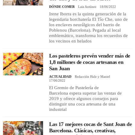
DÓNDE COMER
Laia Antúnez
18/06/2022
Irene Iborra es la quinta generación de la
REGISTRO
legendaria horchatería El Tío Che, uno de
los enclaves neurálgicos del barrio de
INICIAR SESIÓN
Poblenou (Barcelona). Pegada al local
emblemático, transforma los recuerdos de
los vecinos en helados
Los pasteleros prevén vender más de
1,8 millones de cocas artesanas en
San Juan
ACTUALIDAD
Redacción Hule y Mantel
17/06/2022
El Gremio de Pastelería de
Barcelona espera superar las ventas de
2019 y ofrece algunos consejos para
distinguir una coca artesana de una
industrial
Las 17 mejores cocas de Sant Joan de
Barcelona. Clásicas, creativas,