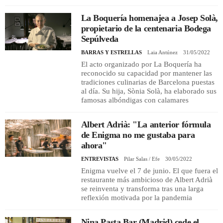
La Boquería homenajea a Josep Solà,
propietario de la centenaria Bodega
Sepúlveda
BARRAS Y ESTRELLAS
Laia Antúnez
31/05/2022
El acto organizado por La Boquería ha
reconocido su capacidad por mantener las
tradiciones culinarias de Barcelona puestas
al día. Su hija, Sònia Solà, ha elaborado sus
famosas albóndigas con calamares
Albert Adrià: "La anterior fórmula
de Enigma no me gustaba para
ahora"
ENTREVISTAS
Pilar Salas / Efe
30/05/2022
Enigma vuelve el 7 de junio. El que fuera el
restaurante más ambicioso de Albert Adrià
se reinventa y transforma tras una larga
reflexión motivada por la pandemia
Nina Pasta Bar (Madrid) cede el