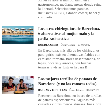
Avilés se abre al mundo, también al
gastronómico, mediante mesas donde reina
la libertad. Seleccionamos paradas
inclusivas LGBTQ+ donde comer, beber y
compartir
Los otros chiringuitos de Barcelona.
6 alternativas al mojito malo y la
paella radioactiva
DÓNDE COMER
Óscar Gómez
23/06/2022
En Barcelona, más allá de los chiringuitos
para guiris, existen alternativas fiables con
el mismo formato. Bares desenfadados, de
tapas, bocatas y arroces, con buenas
terrazas y vistas. Esta es la cara B
Las mejores tortillas de patatas de
Barcelona (y no las conoces todas)
BARRAS Y ESTRELLAS
Óscar Gómez
04/06/2022
Recorremos Barcelona en busca de tortillas
de patatas espectaculares. Algunas más
cuajadas y otras menos, gruesas, finas, con