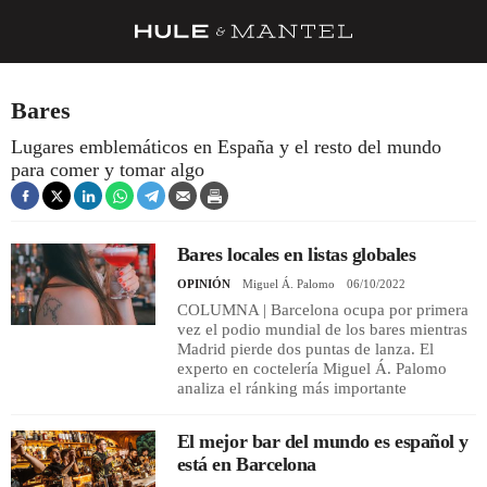
RECETAS
Bares
TRUCOS
Lugares emblemáticos en España y el resto del mundo
para comer y tomar algo
DESPENSA
BARRAS Y ESTRELLAS
Bares locales en listas globales
DÓNDE COMER
OPINIÓN
Miguel Á. Palomo
06/10/2022
ÍDOLOS DE MESAS
COLUMNA | Barcelona ocupa por primera
vez el podio mundial de los bares mientras
CUADERNO DE VIAJE
Madrid pierde dos puntas de lanza. El
experto en coctelería Miguel Á. Palomo
TRADICIÓN
analiza el ránking más importante
MENÚ DEL DÍA
El mejor bar del mundo es español y
está en Barcelona
A CUCHILLO