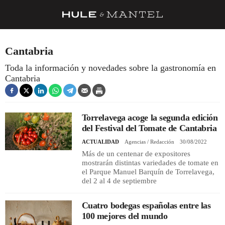
RECETAS
Cantabria
TRUCOS
Toda la información y novedades sobre la gastronomía en
Cantabria
DESPENSA
BARRAS Y ESTRELLAS
Torrelavega acoge la segunda edición
DÓNDE COMER
del Festival del Tomate de Cantabria
ÍDOLOS DE MESAS
ACTUALIDAD
Agencias / Redacción
30/08/2022
Más de un centenar de expositores
CUADERNO DE VIAJE
mostrarán distintas variedades de tomate en
el Parque Manuel Barquín de Torrelavega,
TRADICIÓN
del 2 al 4 de septiembre
MENÚ DEL DÍA
Cuatro bodegas españolas entre las
A CUCHILLO
100 mejores del mundo