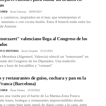
as
COMER
Javier Llavona
30/04/2023
 y canónicos, inspirados en el mar, que reinterpretan el
o asturiano o con cocina fusión. Estos 8 brunch están entre los
de Asturias
morzaret" valenciano llega al Congreso de los
ados
ÓN E HISTORIA
Javier Cirujeda
15/12/2022
a Mesedora (Algemesí, Valencia) ofreció un "esmorzaret" en
urante del Congreso de los Diputados. Una tradición
na a base de bocadillos y "cremaet"
s y restaurantes de guiso, cuchara y pan en la
Franca (Barcelona)
COMER
Óscar Gómez
15/10/2022
os una vuelta por el barrio de La Marina-Zona Franca
ndo bares, bodegas y restaurantes imprescindibles donde
r o comer bien tanto menú de diario como a la carta, entre