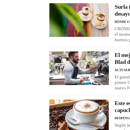
Surla 
desayu
DÓNDE 
CRÓNICA 
el momen
buenos 
El mej
Blad 
ACTUALI
El gana
primer C
nuevo F
Este e
capuch
DESPENS
Según la