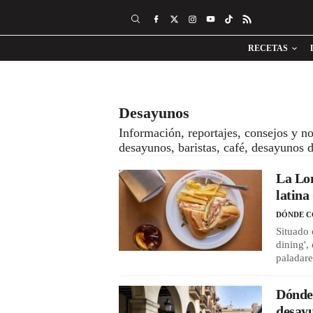
RECETAS
Desayunos
Información, reportajes, consejos y n
desayunos, baristas, café, desayunos d
La Lon
latina
DÓNDE 
Situado 
dining',
paladare
Dónde 
desayu