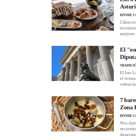
Asturi
DÓNDE 
Clásicos
recetari
mejores 
El "es
Diput
TRADICI
El bar L
el resta
valencia
7 bare
Zona 
DÓNDE 
Nos dam
recorrie
desayuna