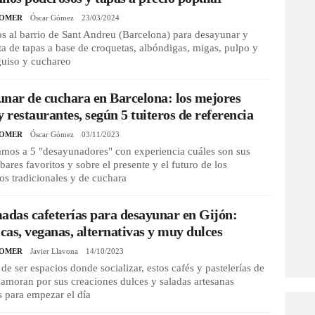
COMER
Óscar Gómez
23/03/2024
 al barrio de Sant Andreu (Barcelona) para desayunar y
ta de tapas a base de croquetas, albóndigas, migas, pulpo y
uiso y cuchareo
nar de cuchara en Barcelona: los mejores
y restaurantes, según 5 tuiteros de referencia
COMER
Óscar Gómez
03/11/2023
amos a 5 "desayunadores" con experiencia cuáles son sus
 bares favoritos y sobre el presente y el futuro de los
s tradicionales y de cuchara
adas cafeterías para desayunar en Gijón:
icas, veganas, alternativas y muy dulces
COMER
Javier Llavona
14/10/2023
e ser espacios donde socializar, estos cafés y pastelerías de
amoran por sus creaciones dulces y saladas artesanas
s para empezar el día