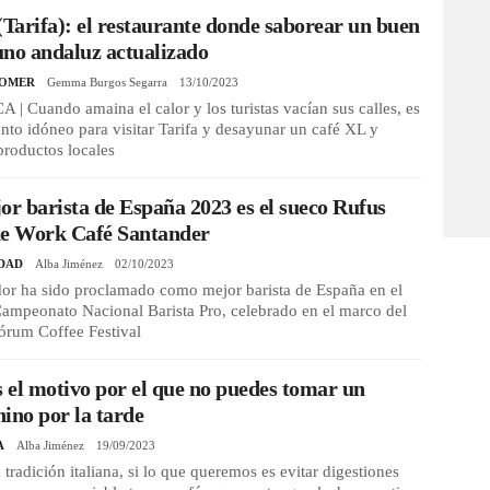
(Tarifa): el restaurante donde saborear un buen
no andaluz actualizado
COMER
Gemma Burgos Segarra
13/10/2023
| Cuando amaina el calor y los turistas vacían sus calles, es
to idóneo para visitar Tarifa y desayunar un café XL y
productos locales
or barista de España 2023 es el sueco Rufus
de Work Café Santander
DAD
Alba Jiménez
02/10/2023
dor ha sido proclamado como mejor barista de España en el
ampeonato Nacional Barista Pro, celebrado en el marco del
órum Coffee Festival
s el motivo por el que no puedes tomar un
ino por la tarde
A
Alba Jiménez
19/09/2023
 tradición italiana, si lo que queremos es evitar digestiones