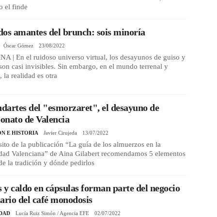
 el finde
os amantes del brunch: sois minoría
Óscar Gómez
23/08/2022
 | En el ruidoso universo virtual, los desayunos de guiso y
son casi invisibles. Sin embargo, en el mundo terrenal y
, la realidad es otra
ndartes del "esmorzaret", el desayuno de
onato de Valencia
ÓN E HISTORIA
Javier Cirujeda
13/07/2022
ito de la publicación “La guía de los almuerzos en la
ad Valenciana” de Aina Gilabert recomendamos 5 elementos
de la tradición y dónde pedirlos
y caldo en cápsulas forman parte del negocio
ario del café monodosis
DAD
Lucía Ruiz Simón / Agencia EFE
02/07/2022