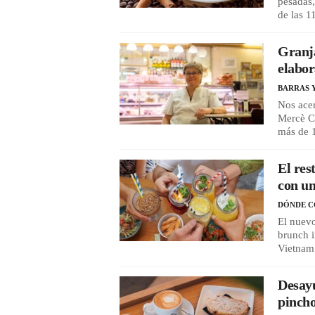
pesadas,
de las 1
Granja
elabor
BARRAS 
Nos acer
Mercè Ca
más de 
El res
con un
DÓNDE 
El nuevo
brunch i
Vietnam 
Desayu
pincho