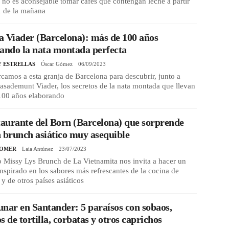
 no es aconsejable tomar cafés que contengan leche a partir
1 de la mañana
 Viader (Barcelona): más de 100 años
ando la nata montada perfecta
Y ESTRELLAS
Óscar Gómez
06/09/2023
camos a esta granja de Barcelona para descubrir, junto a
sademunt Viader, los secretos de la nata montada que llevan
100 años elaborando
taurante del Born (Barcelona) que sorprende
 brunch asiático muy asequible
COMER
Laia Antúnez
23/07/2023
 Missy Lys Brunch de La Vietnamita nos invita a hacer un
nspirado en los sabores más refrescantes de la cocina de
y de otros países asiáticos
nar en Santander: 5 paraísos con sobaos,
s de tortilla, corbatas y otros caprichos