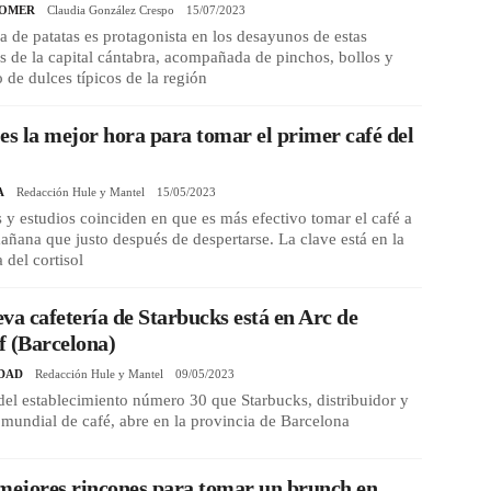
COMER
Claudia González Crespo
15/07/2023
lla de patatas es protagonista en los desayunos de estas
as de la capital cántabra, acompañada de pinchos, bollos y
o de dulces típicos de la región
es la mejor hora para tomar el primer café del
A
Redacción Hule y Mantel
15/05/2023
 y estudios coinciden en que es más efectivo tomar el café a
ñana que justo después de despertarse. La clave está en la
del cortisol
va cafetería de Starbucks está en Arc de
f (Barcelona)
DAD
Redacción Hule y Mantel
09/05/2023
 del establecimiento número 30 que Starbucks, distribuidor y
 mundial de café, abre en la provincia de Barcelona
mejores rincones para tomar un brunch en