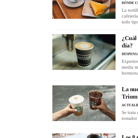
DÓNDE 
La torti
cafeterí
todo tip
¿Cuál 
día?
DESPENS
Expertos
media ma
hormona 
La nue
Triom
ACTUALI
Se trata
tostador
Los 8 