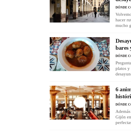
DÓNDE 
Volvemos
hacer ru
mucho g
Desayu
bares 
DÓNDE 
Pregunt
platos y
desayuno
6 anim
histór
DÓNDE 
Además d
Gijón en
perfecta