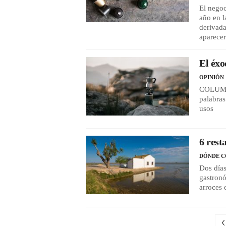
El negoc
año en l
derivada
aparece
El éxo
OPINIÓN
COLUMNA
palabras
usos
6 rest
DÓNDE 
Dos días
gastronó
arroces