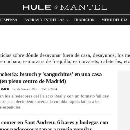
DESPENSA
BARRAS Y ESTRELLAS
TRADICIÓN
MENÚ DEL DÍA
oticias sobre dónde desayunar fuera de casa, desayunos, los m
e cuchara, esmorzars de forquilla, esmorzarets, cafeterías, etc
chería: brunch y 'sanguchitos' en una casa
 (en pleno centro de Madrid)
COMER
Sarah Serrano Pino
25/07/2024
en los alrededores del Palacio Real y con un formato 'all day
 este establecimiento acerca la comida rápida latina a los
s españoles
comer en Sant Andreu: 6 bares y bodegas con
nos poderosos y tapas a precio popular