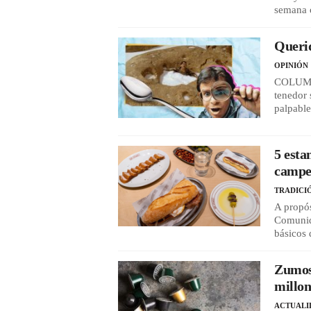
semana o
Querid
OPINIÓN
COLUMNA
tenedor 
palpable
5 esta
campe
TRADICI
A propós
Comunid
básicos 
Zumos 
millon
ACTUALI