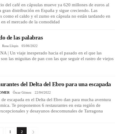
io del café en cápsulas mueve ya 620 millones de euros al
a gran distribución en España y sigue creciendo. Las
s como el caldo y el zumo en cápsula no están tardando en
r en el mercado de la comodidad
do de las palabras
Rosa Llopis
05/06/2022
 | Un viaje inesperado hacia el pasado en el que las
 son las miguitas de pan con las que seguir el rastro de viejos
aurantes del Delta del Ebro para una escapada
COMER
Óscar Gómez
22/04/2022
 de escapada en el Delta del Ebro dan para mucha aventura
mica. Te proponemos 6 restaurantes en esta región de
 excepcionales y desayunos descomunales de Tarragona
1
2