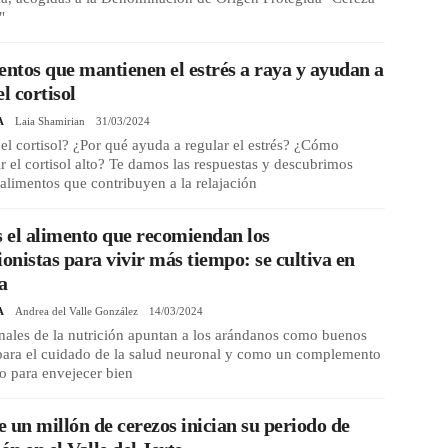
"
entos que mantienen el estrés a raya y ayudan a
el cortisol
A
Laia Shamirian
31/03/2024
el cortisol? ¿Por qué ayuda a regular el estrés? ¿Cómo
r el cortisol alto? Te damos las respuestas y descubrimos
alimentos que contribuyen a la relajación
s el alimento que recomiendan los
ionistas para vivir más tiempo: se cultiva en
a
A
Andrea del Valle González
14/03/2024
nales de la nutrición apuntan a los arándanos como buenos
 para el cuidado de la salud neuronal y como un complemento
o para envejecer bien
 un millón de cerezos inician su periodo de