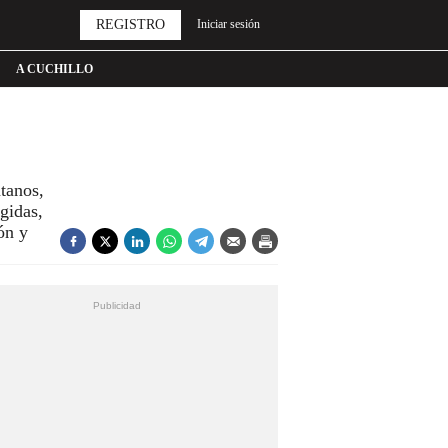
REGISTRO
Iniciar sesión
A CUCHILLO
átanos,
gidas,
ón y