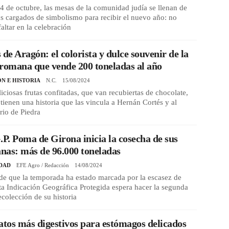
 4 de octubre, las mesas de la comunidad judía se llenan de
s cargados de simbolismo para recibir el nuevo año: no
altar en la celebración
 de Aragón: el colorista y dulce souvenir de la
romana que vende 200 toneladas al año
ÓN E HISTORIA
N.C.
15/08/2024
liciosas frutas confitadas, que van recubiertas de chocolate,
tienen una historia que las vincula a Hernán Cortés y al
rio de Piedra
.P. Poma de Girona inicia la cosecha de sus
as: más de 96.000 toneladas
DAD
EFE Agro / Redacción
14/08/2024
de que la temporada ha estado marcada por la escasez de
ta Indicación Geográfica Protegida espera hacer la segunda
colección de su historia
atos más digestivos para estómagos delicados