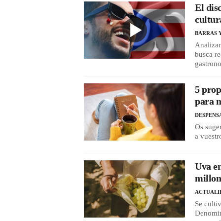
El dis
cultur
BARRAS 
Analizam
busca re
gastron
5 prop
para m
DESPENS
Os suger
a vuestr
Uva em
millon
ACTUALI
Se culti
Denomina