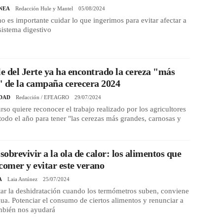
NEA
Redacción Hule y Mantel
05/08/2024
o es importante cuidar lo que ingerimos para evitar afectar a
sistema digestivo
le del Jerte ya ha encontrado la cereza "más
 de la campaña cerecera 2024
DAD
Redacción / EFEAGRO
29/07/2024
rso quiere reconocer el trabajo realizado por los agricultores
todo el año para tener "las cerezas más grandes, carnosas y
obrevivir a la ola de calor: los alimentos que
comer y evitar este verano
A
Laia Antúnez
25/07/2024
tar la deshidratación cuando los termómetros suben, conviene
ua. Potenciar el consumo de ciertos alimentos y renunciar a
ambién nos ayudará