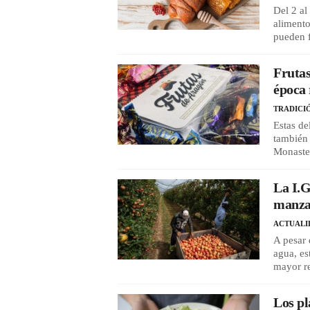
Del 2 al
alimento
pueden f
Frutas
época 
TRADICI
Estas de
también 
Monaste
La I.G
manzan
ACTUALI
A pesar 
agua, es
mayor re
Los pl