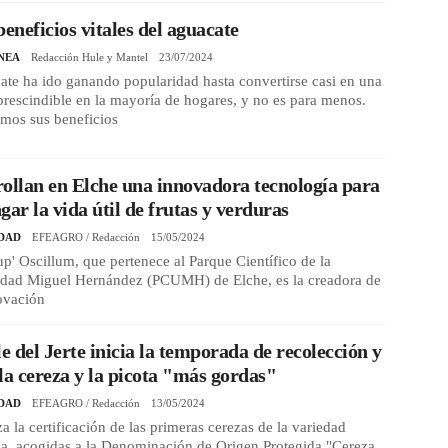
beneficios vitales del aguacate
NEA
Redacción Hule y Mantel
23/07/2024
ate ha ido ganando popularidad hasta convertirse casi en una
prescindible en la mayoría de hogares, y no es para menos.
amos sus beneficios
ollan en Elche una innovadora tecnología para
gar la vida útil de frutas y verduras
DAD
EFEAGRO / Redacción
15/05/2024
tup' Oscillum, que pertenece al Parque Científico de la
idad Miguel Hernández (PCUMH) de Elche, es la creadora de
ovación
le del Jerte inicia la temporada de recolección y
la cereza y la picota "más gordas"
DAD
EFEAGRO / Redacción
13/05/2024
 la certificación de las primeras cerezas de la variedad
da, acogidas a la Denominación de Origen Protegida "Cereza