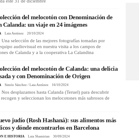
da este 31 de diciembre
olección del melocotón con Denominación de
 Calanda: un viaje en 24 imágenes
A
Laia Antúnez
20/10/2024
Una selección de las mejores fotografías tomadas por
equipo audiovisual en nuestra visita a los campos de
ones de Calanda y a la cooperativa La Calandina
olección del melocotón de Calanda: una delicia
sada y con Denominación de Origen
A
Simón Sánchez / Laia Antúnez
16/10/2024
 Nos desplazamos hasta Calanda (Teruel) para descubrir
 recogen y seleccionan los melocotones más sabrosos de
evo judío (Rosh Hashaná): sus alimentos más
icos y dónde encontrarlos en Barcelona
ÓN E HISTORIA
Laia Shamirian
30/09/2024