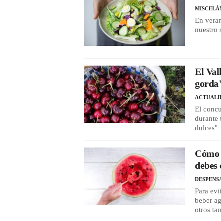
MISCELÁ
En veran
nuestro 
El Val
gorda"
ACTUALI
El concu
durante 
dulces"
Cómo s
debes 
DESPENS
Para evi
beber ag
otros t