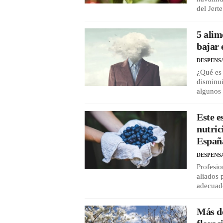
del Jerte
5 alim
bajar 
DESPENS
¿Qué es 
disminui
algunos 
Este e
nutric
Españ
DESPENS
Profesio
aliados
adecuad
Más de