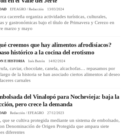
ión en el Valle del Jerte
DAD
EFEAGRO / Redacción
13/03/2024
ca cacereña organiza actividades turísticas, culturales,
as y gastronómicas bajo el título de Primavera y Cerezo en
tre marzo y mayo
ué creemos que hay alimentos afrodisíacos?
aso histórico a la cocina del erotismo
ÓN E HISTORIA
Inés Butrón
14/02/2024
trufa, caviar, chocolate, canela, alcachofas… repasamos por
 largo de la historia se han asociado ciertos alimentos al deseo
placeres carnales
bolsada del Vinalopó para Nochevieja: baja la
ción, pero crece la demanda
DAD
Redacción / EFEAGRO
27/12/2023
, que se cultiva protegida mediante un sistema de embolsado,
con Denominación de Origen Protegida que ampara siete
es diferentes