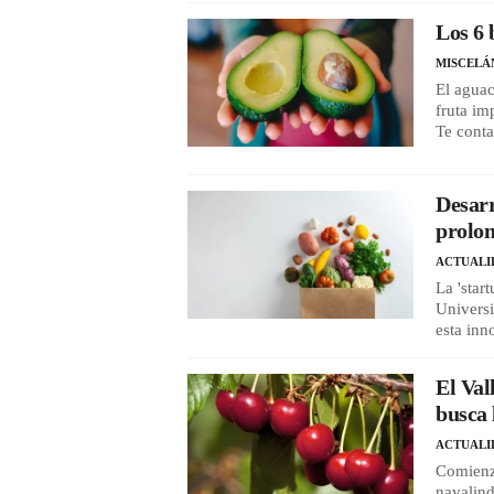
Los 6 
MISCELÁ
El aguac
fruta im
Te cont
Desarr
prolon
ACTUALI
La 'star
Univers
esta inn
El Val
busca 
ACTUALI
Comienza
navalin