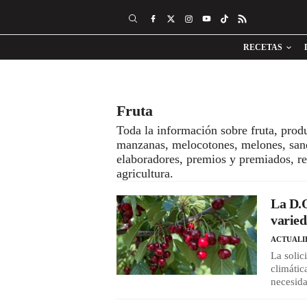
RECETAS
Fruta
Toda la información sobre fruta, produ
manzanas, melocotones, melones, sand
elaboradores, premios y premiados, re
agricultura.
La D.O
varied
ACTUALI
La solic
climátic
necesida