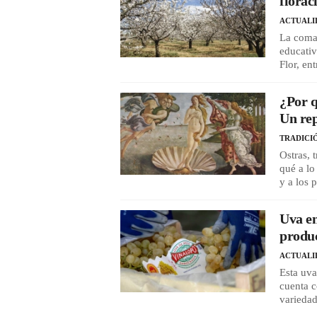
florac
ACTUALI
La comar
educativ
Flor, en
¿Por q
Un rep
TRADICI
Ostras, 
qué a lo
y a los 
Uva em
produc
ACTUALI
Esta uva
cuenta 
variedad