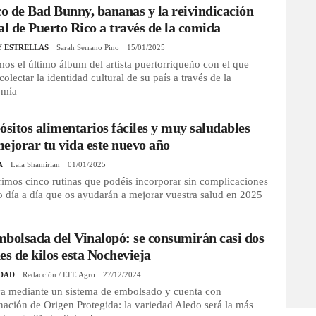
co de Bad Bunny, bananas y la reivindicación
al de Puerto Rico a través de la comida
Y ESTRELLAS
Sarah Serrano Pino
15/01/2025
os el último álbum del artista puertorriqueño con el que
colectar la identidad cultural de su país a través de la
omía
ósitos alimentarios fáciles y muy saludables
ejorar tu vida este nuevo año
A
Laia Shamirian
01/01/2025
imos cinco rutinas que podéis incorporar sin complicaciones
o día a día que os ayudarán a mejorar vuestra salud en 2025
bolsada del Vinalopó: se consumirán casi dos
es de kilos esta Nochevieja
DAD
Redacción / EFE Agro
27/12/2024
va mediante un sistema de embolsado y cuenta con
ción de Origen Protegida: la variedad Aledo será la más