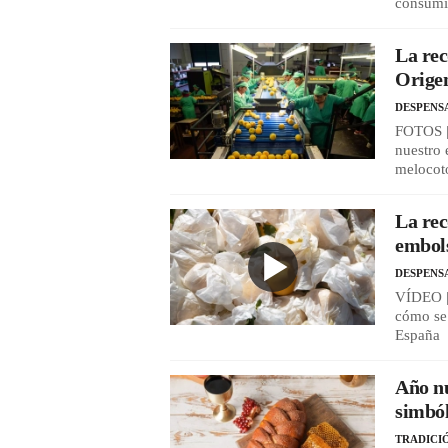
consumi
La rec
Origen
DESPENS
FOTOS | 
nuestro 
melocot
La rec
embol
DESPENS
VÍDEO |
cómo se
España
Año nu
simból
TRADICI