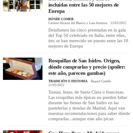
incluidas entre las 50 mejores de
Europa
REGISTRO
DÓNDE COMER
Carmen Alcaraz del Blanco y Laia Antúnez
13/05/2022
INICIAR SESIÓN
Detallamos las cinco premiadas en la gala
del Top 50 celebrado en Italia, entre ellas,
tres se han merecido un puesto entre las 10
mejores de Europa
Rosquillas de San Isidro. Origen,
dónde comprarlas y precio (spoiler:
este año, parecen gambas)
TRADICIÓN E HISTORIA
Raquel Castillo
11/05/2022
Tontas, listas, de Santa Clara o francesas.
Las rosquillas más típicas no pueden faltar
durante las fiestas de San Isidro en las
pastelerías y tiendas de Madrid. Aquí van
nuestras recomendaciones para saber dónde
comprarlas...aunque este año pican