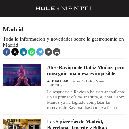
RECETAS
Madrid
TRUCOS
Toda la información y novedades sobre la gastronomía en
Madrid
DESPENSA
BARRAS Y ESTRELLAS
Abre Ravioxo de Dabiz Muñoz, pero
DÓNDE COMER
conseguir una mesa es imposible
ÍDOLOS DE MESAS
ACTUALIDAD
Redacción Hule y Mantel
16/05/2022
CUADERNO DE VIAJE
La respuesta a Ravioxo ha sido apabullante.
En su primer día de apertura, el chef Dabiz
TRADICIÓN
Muñoz ya ha logrado completar las
reservas de Ravioxo hasta nueva fecha
MENÚ DEL DÍA
Las 5 pizzerías de Madrid,
A CUCHILLO
Barcelona, Tenerife y Bilbao