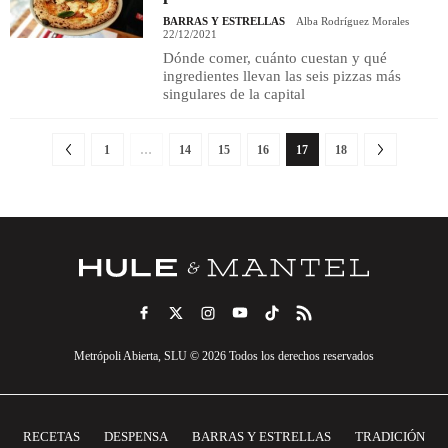
BARRAS Y ESTRELLAS
Alba Rodríguez Morales
22/12/2021
Dónde comer, cuánto cuestan y qué
ingredientes llevan las seis pizzas más
singulares de la capital
1
…
14
15
16
17
18
Metrópoli Abierta, SLU © 2026 Todos los derechos reservados
RECETAS
DESPENSA
BARRAS Y ESTRELLAS
TRADICIÓN