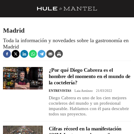
RECETAS
Madrid
TRUCOS
Toda la información y novedades sobre la gastronomía en
Madrid
DESPENSA
BARRAS Y ESTRELLAS
¿Por qué Diego Cabrera es el
DÓNDE COMER
hombre del momento en el mundo de
ÍDOLOS DE MESAS
la coctelería?
ENTREVISTAS
Laia Antúnez
21/03/2022
CUADERNO DE VIAJE
Diego Cabrera es uno de los cien mejores
cocteleros del mundo y un profesional
TRADICIÓN
imparable. Hablamos con él para descubrir
todos sus proyectos.
MENÚ DEL DÍA
A CUCHILLO
Cifras récord en la manifestación