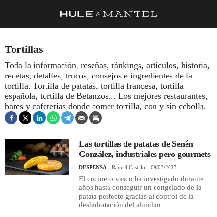
RECETAS
Tortillas
TRUCOS
Toda la información, reseñas, ránkings, artículos, historia,
recetas, detalles, trucos, consejos e ingredientes de la
DESPENSA
tortilla. Tortilla de patatas, tortilla francesa, tortilla
BARRAS Y ESTRELLAS
española, tortilla de Betanzos... Los mejores restaurantes,
bares y cafeterías donde comer tortilla, con y sin cebolla.
DÓNDE COMER
ÍDOLOS DE MESAS
Las tortillas de patatas de Senén
CUADERNO DE VIAJE
González, industriales pero gourmets
DESPENSA
Raquel Castillo
09/03/2023
TRADICIÓN
El cocinero vasco ha investigado durante
años hasta conseguir un congelado de la
MENÚ DEL DÍA
patata perfecto gracias al control de la
deshidratación del almidón
A CUCHILLO