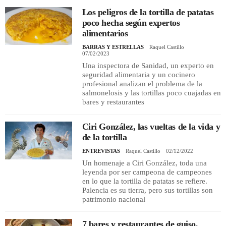
Los peligros de la tortilla de patatas
poco hecha según expertos
REGISTRO
alimentarios
BARRAS Y ESTRELLAS
Raquel Castillo
INICIAR SESIÓN
07/02/2023
Una inspectora de Sanidad, un experto en
seguridad alimentaria y un cocinero
profesional analizan el problema de la
salmonelosis y las tortillas poco cuajadas en
bares y restaurantes
Ciri González, las vueltas de la vida y
de la tortilla
ENTREVISTAS
Raquel Castillo
02/12/2022
Un homenaje a Ciri González, toda una
leyenda por ser campeona de campeones
en lo que la tortilla de patatas se refiere.
Palencia es su tierra, pero sus tortillas son
patrimonio nacional
7 bares y restaurantes de guiso,