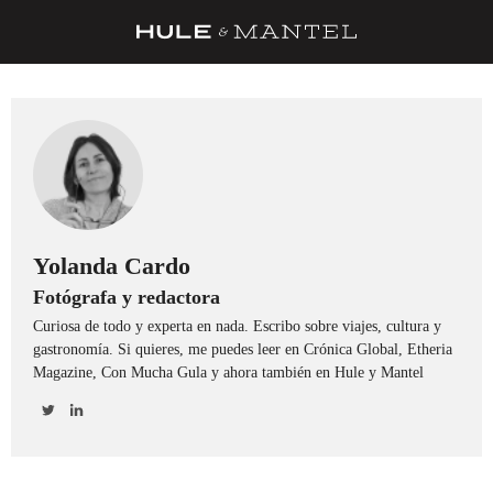
RECETAS
TRUCOS
DESPENSA
BARRAS Y ESTRELLAS
DÓNDE COMER
Yolanda Cardo
Fotógrafa y redactora
ÍDOLOS DE MESAS
Curiosa de todo y experta en nada. Escribo sobre viajes, cultura y
CUADERNO DE VIAJE
gastronomía. Si quieres, me puedes leer en Crónica Global, Etheria
Magazine, Con Mucha Gula y ahora también en Hule y Mantel
TRADICIÓN
MENÚ DEL DÍA
A CUCHILLO