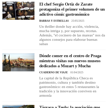
El chef Sergio Ortiz de Zarate
protagoniza el primer volumen de un
REGISTRO
adictivo cómic gastronómico
BARRAS Y ESTRELLAS
25/05/2025
INICIAR SESIÓN
Un thriller donde hay acción, violencia,
mucha intriga y, por supuesto, recetas.
Además, "el cocinero de las mareas" nos da
algunos consejos para elaborar buenas
salsas
Dónde comer en el centro de Praga
mientras visitas sus nuevos museos
dedicados a Mozart y Mucha
CUADERNO DE VIAJE
01/04/2025
La capital de la República Checa es
patrimonio, cultura y también destino
gastronómico: en estos 5 restaurantes la
tradición y la innovación conviven en
armonía
Tàrraco a Taula: la asociación que