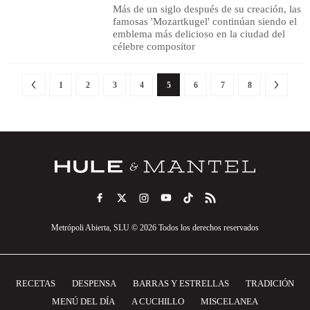
Más de un siglo después de su creación, las
famosas 'Mozartkugel' continúan siendo el
emblema más delicioso en la ciudad del
célebre compositor
1
2
3
4
5
6
7
8
Metrópoli Abierta, SLU © 2026 Todos los derechos reservados
RECETAS
DESPENSA
BARRAS Y ESTRELLAS
TRADICIÓN
MENÚ DEL DÍA
A CUCHILLO
MISCELANEA