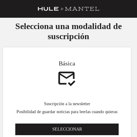
RECETAS
Selecciona una modalidad de
suscripción
TRUCOS
DESPENSA
BARRAS Y ESTRELLAS
Básica
DÓNDE COMER
ÍDOLOS DE MESAS
CUADERNO DE VIAJE
Suscripción a la newsletter
TRADICIÓN
Posibilidad de guardar noticias para leerlas cuando quieras
MENÚ DEL DÍA
SELECCIONAR
A CUCHILLO