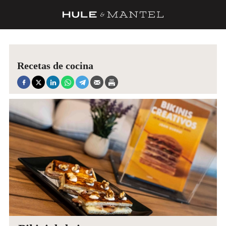
RECETAS
TRUCOS
Recetas de cocina
DESPENSA
BARRAS Y ESTRELLAS
DÓNDE COMER
ÍDOLOS DE MESAS
CUADERNO DE VIAJE
TRADICIÓN
MENÚ DEL DÍA
A CUCHILLO