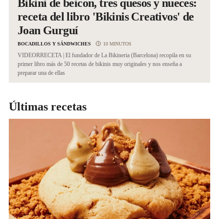
Bikini de beicon, tres quesos y nueces:
receta del libro 'Bikinis Creativos' de
REGISTRO
Joan Gurguí
BOCADILLOS Y SÁNDWICHES
10 MINUTOS
INICIAR SESIÓN
VIDEORRECETA | El fundador de La Bikineria (Barcelona) recopila en su
primer libro más de 50 recetas de bikinis muy originales y nos enseña a
preparar una de ellas
Últimas recetas