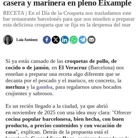
casera y marinera en pleno Eixample
RECETA | En el Día de la Croqueta nos trasladamos este
REGISTRO
bar restaurante barcelonés para que nos enseñen a preparar
esta deliciosa croqueta que se fija en la despensa del mar
INICIAR SESIÓN
Laia Antúnez
Si ya estás cansado de las
croquetas de pollo, de
cocido o de jamón
, en
El Veracruz
(Barcelona) nos
enseñan
a preparar una receta algo diferente que se
decanta por el pescado y el marisco, en concreto, la
merluza
y la
gamba
, para regalarnos unos bocados
crujientes y sabrosos.
Es un recién llegado a la ciudad, ya que abrió
en noviembre de 2025 con una idea muy clara: "Ofrecer
cocina popular barcelonesa, bien hecha, con buen
producto, a precios contenidos y con vocación de
casa
", explican. Detrás de la propuesta está el