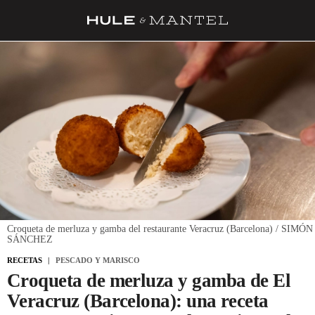
RECETAS
TRUCOS
DESPENSA
BARRAS Y ESTRELLAS
DÓNDE COMER
ÍDOLOS DE MESAS
CUADERNO DE VIAJE
Croqueta de merluza y gamba del restaurante Veracruz (Barcelona) / SIMÓN
SÁNCHEZ
TRADICIÓN
RECETAS
PESCADO Y MARISCO
MENÚ DEL DÍA
Croqueta de merluza y gamba de El
Veracruz (Barcelona): una receta
A CUCHILLO