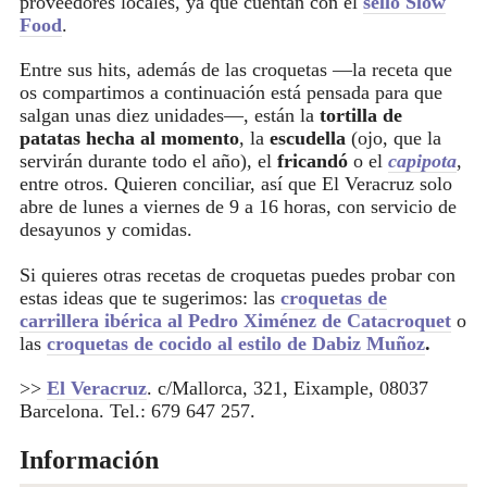
proveedores locales, ya que cuentan con el
sello Slow
Food
.
Entre sus hits, además de las croquetas —la receta que
os compartimos a continuación está pensada para que
salgan unas diez unidades—, están la
tortilla de
patatas hecha al momento
, la
escudella
(ojo, que la
servirán durante todo el año), el
fricandó
o el
capipota
,
entre otros. Quieren conciliar, así que El Veracruz solo
abre de lunes a viernes de 9 a 16 horas, con servicio de
desayunos y comidas.
Si quieres otras recetas de croquetas puedes probar con
estas ideas que te sugerimos: las
croquetas de
carrillera ibérica al Pedro Ximénez de Catacroquet
o
las
croquetas de cocido al estilo de Dabiz Muñoz
.
>>
El Veracruz
. c/Mallorca, 321, Eixample, 08037
Barcelona. Tel.: 679 647 257.
Información