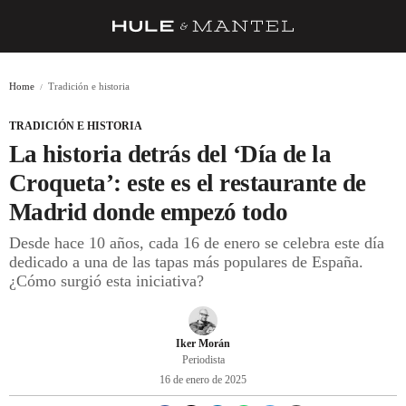
RECETAS
Home
Tradición e historia
TRUCOS
TRADICIÓN E HISTORIA
DESPENSA
La historia detrás del ‘Día de la
BARRAS Y ESTRELLAS
Croqueta’: este es el restaurante de
Madrid donde empezó todo
DÓNDE COMER
Desde hace 10 años, cada 16 de enero se celebra este día
ÍDOLOS DE MESAS
dedicado a una de las tapas más populares de España.
¿Cómo surgió esta iniciativa?
CUADERNO DE VIAJE
TRADICIÓN
Iker Morán
MENÚ DEL DÍA
Periodista
16 de enero de 2025
A CUCHILLO