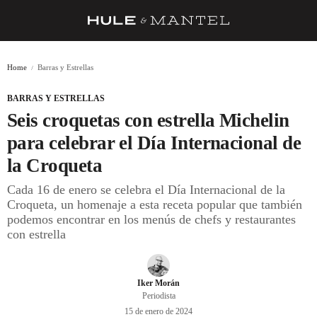
RECETAS
Home
Barras y Estrellas
TRUCOS
BARRAS Y ESTRELLAS
DESPENSA
Seis croquetas con estrella Michelin
BARRAS Y ESTRELLAS
para celebrar el Día Internacional de
la Croqueta
DÓNDE COMER
Cada 16 de enero se celebra el Día Internacional de la
ÍDOLOS DE MESAS
Croqueta, un homenaje a esta receta popular que también
podemos encontrar en los menús de chefs y restaurantes
CUADERNO DE VIAJE
con estrella
TRADICIÓN
MENÚ DEL DÍA
Iker Morán
Periodista
A CUCHILLO
15 de enero de 2024