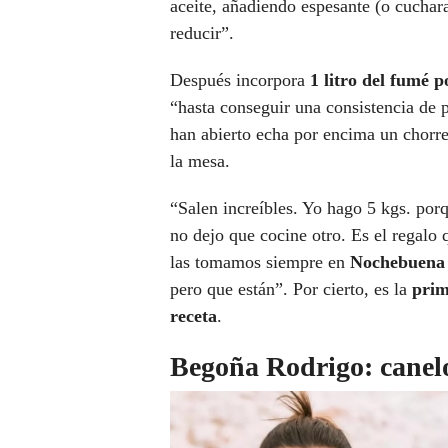
aceite, añadiendo espesante (o cuchar
reducir”.
Después incorpora
1 litro del fumé p
“hasta conseguir una consistencia de p
han abierto echa por encima un chorreó
la mesa.
“Salen increíbles. Yo hago 5 kgs. po
no dejo que cocine otro. Es el regalo 
las tomamos siempre en
Nochebuena
pero que están”. Por cierto, es la
prim
receta
.
Begoña Rodrigo: canel