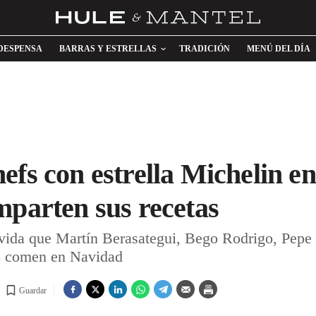
DESPENSA
BARRAS Y ESTRELLAS
TRADICIÓN
MENÚ DEL DÍA
efs con estrella Michelin e
mparten sus recetas
a vida que Martín Berasategui, Bego Rodrigo, Pepe
z comen en Navidad
Guardar