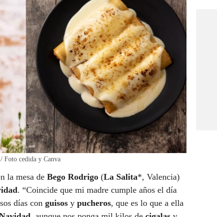
 / Foto cedida y Canva
en la mesa de
Bego Rodrigo
(
La Salita
*, Valencia)
vidad
. “Coincide que mi madre cumple años el día
esos días con
guisos
y
pucheros
, que es lo que a ella
Navidad
, aunque nos ponga mil kilos de
cigalas
y