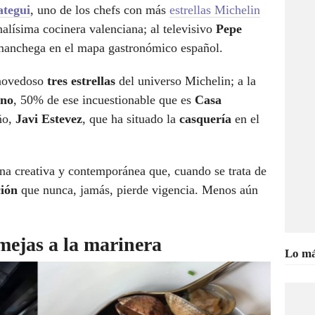
ategui
, uno de los chefs con más
estrellas Michelin
nalísima cocinera valenciana; al televisivo
Pepe
 manchega en el mapa gastronómico español.
 novedoso
tres estrellas
del universo Michelin; a la
no
, 50% de ese incuestionable que es
Casa
ño,
Javi Estevez
, que ha situado la
casquería
en el
na creativa y contemporánea que, cuando se trata de
ción
que nunca, jamás, pierde vigencia. Menos aún
mejas a la marinera
Lo má