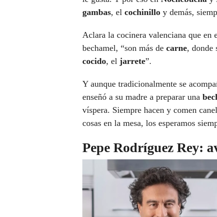
gambas
, el
cochinillo
y demás, siem
Aclara la cocinera valenciana que en 
bechamel, “son más de
carne
, donde 
cocido
, el
jarrete
”.
Y aunque tradicionalmente se acompaña
enseñó a su madre a preparar una
bec
víspera. Siempre hacen y comen canel
cosas en la mesa, los esperamos siemp
Pepe Rodríguez Rey: av