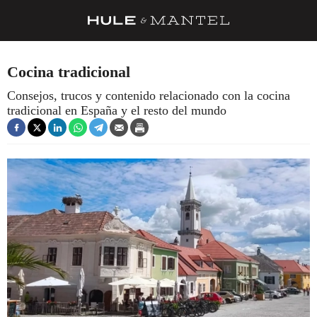
RECETAS
Cocina tradicional
TRUCOS
Consejos, trucos y contenido relacionado con la cocina
tradicional en España y el resto del mundo
DESPENSA
BARRAS Y ESTRELLAS
DÓNDE COMER
ÍDOLOS DE MESAS
CUADERNO DE VIAJE
TRADICIÓN
MENÚ DEL DÍA
A CUCHILLO