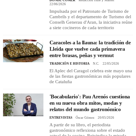
22/06/2026
Impulsada por el Patronato de Turismo de
Cambrils y el departamento de Turismo del
Conselh Generau d'Aran, la iniciativa reúne
a siete cocineros de cada territorio
Caracoles a la llauna: la tradición de
Lleida que vuelve cada primavera
entre brasas, peñas y vermut
TRADICIÓN E HISTORIA
N.C.
22/05/2026
El Aplec del Caragol celebra este mayo una
de las fiestas gastronómicas más populares
de Cataluña
'Bocabulario': Pau Arenós cuestiona
en su nueva obra mitos, modas y
relatos del mundo gastronómico
ENTREVISTAS
Óscar Gómez
20/05/2026
A partir de su libro, el periodista
gastronómico reflexiona sobre el estado
actual de la cocina. Reivindica la mirada