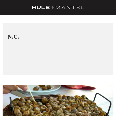
RECETAS
TRUCOS
N.C.
DESPENSA
BARRAS Y ESTRELLAS
DÓNDE COMER
ÍDOLOS DE MESAS
CUADERNO DE VIAJE
TRADICIÓN
MENÚ DEL DÍA
A CUCHILLO