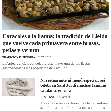
REGISTRO
INICIAR SESIÓN
Caracoles a la llauna: la tradición de Lleida
que vuelve cada primavera entre brasas,
peñas y vermut
TRADICIÓN E HISTORIA
22/05/2026
El Aplec del Caragol celebra este mayo una de las fiestas
gastronómicas más populares de Cataluña
Ni restaurante ni menú especial: así
celebran Sant Jordi muchas familias
catalanas en casa
DESPENSA
22/04/2026
Más allá de rosas y libros, la Diada también
se culmina alrededor de la mesa con unas