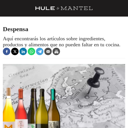
RECETAS
Despensa
TRUCOS
Aquí encontrarás los artículos sobre ingredientes,
productos y alimentos que no pueden faltar en tu cocina.
DESPENSA
BARRAS Y ESTRELLAS
DÓNDE COMER
ÍDOLOS DE MESAS
CUADERNO DE VIAJE
TRADICIÓN
MENÚ DEL DÍA
A CUCHILLO