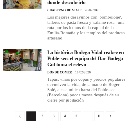
donde descubrirlo
CUADERNO DE VIAJE
26/02/2026
Los mejores desayunos con 'bombolone',
talleres de pasta fresca y 'salame rosa': una
ruta por los iconos de la capital de la
Emilia-Romaña y los templos del producto
artesano
La histórica Bodega Vidal reabre en
Poble-sec: el equipo del Bar Bodega
Gol toma el relevo
DÓNDE COMER
16/02/2026
Tapas, vinos por copas y precios populares
devuelven la vida, de la mano de Roger
Solé, a esta mítica barra del Poble-sec
(Barcelona) pocos meses después de su
cierre por jubilación
1
2
3
4
5
…
11