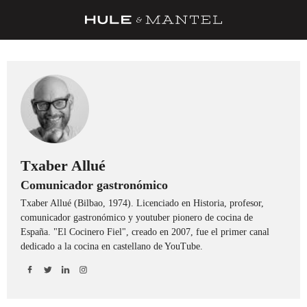
RECETAS
TRUCOS
DESPENSA
BARRAS Y ESTRELLAS
DÓNDE COMER
Txaber Allué
Comunicador gastronómico
ÍDOLOS DE MESAS
Txaber Allué (Bilbao, 1974). Licenciado en Historia, profesor,
CUADERNO DE VIAJE
comunicador gastronómico y youtuber pionero de cocina de
España. "El Cocinero Fiel", creado en 2007, fue el primer canal
TRADICIÓN
dedicado a la cocina en castellano de YouTube.
MENÚ DEL DÍA
A CUCHILLO