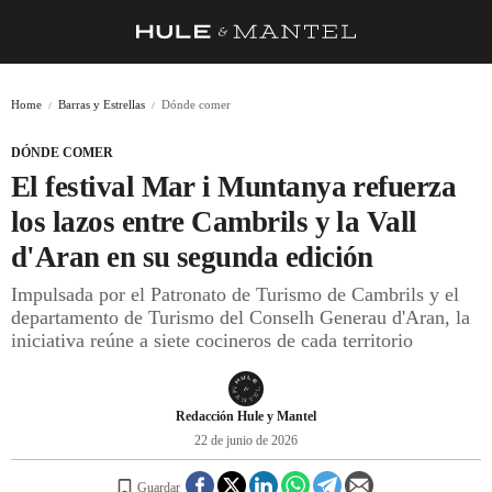
RECETAS
Home
Barras y Estrellas
Dónde comer
TRUCOS
DÓNDE COMER
DESPENSA
El festival Mar i Muntanya refuerza
BARRAS Y ESTRELLAS
los lazos entre Cambrils y la Vall
d'Aran en su segunda edición
DÓNDE COMER
Impulsada por el Patronato de Turismo de Cambrils y el
ÍDOLOS DE MESAS
departamento de Turismo del Conselh Generau d'Aran, la
iniciativa reúne a siete cocineros de cada territorio
CUADERNO DE VIAJE
TRADICIÓN
Redacción Hule y Mantel
MENÚ DEL DÍA
22 de junio de 2026
A CUCHILLO
Guardar