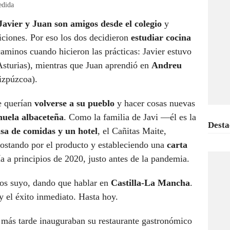
edida
Javier y Juan son amigos desde el colegio
y
iciones. Por eso los dos decidieron
estudiar cocina
aminos cuando hicieron las prácticas: Javier estuvo
Asturias), mientras que Juan aprendió en
Andreu
zpúzcoa).
ue querían
volverse a su pueblo
y hacer cosas nuevas
uela albaceteña
. Como la familia de Javi —él es la
Desta
sa de comidas y un hotel
, el Cañitas Maite,
ostando por el producto y estableciendo una
carta
a a principios de 2020, justo antes de la pandemia.
los suyo, dando que hablar en
Castilla-La Mancha
.
y el éxito inmediato. Hasta hoy.
 más tarde inauguraban su restaurante gastronómico