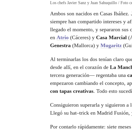
Los chefs Javier Sanz y Juan Sahuquillo / Foto c
Ambos son nacidos en Casas Ibáñez.
siempre han compartido intereses y af
llegado el momento, y separaron sus c
en
Atrio
(Cáceres) y
Casa Marcial
(
Genestra
(Mallorca) y
Mugaritz
(Gui
Al terminarlas los dos tenían claro q
desde allí, en el corazón de
La Manch
tercera generación— regentaba una
ca
empezaron cambiando el concepto, ap
con tapas creativas
. Todo esto sucedí
Consiguieron superarla y siguieron a 
Llegó su hat–trick en Madrid Fusión, 
Por contarlo rápidamente: siete meses