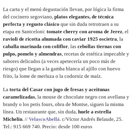
La carta y el menú degustación llevan, por lógica la firma
del cocinero segoviano,
platos elegantes, de técnica
perfecta y regusto clásico
que sin duda retrotraen a su
etapa en Santceloni:
tomate cherry con aroma de Jerez
, el
ravioli de ricotta ahumada con caviar 1925 oscietra
, la
caballa marinada con coliflor
, las
cebollas tiernas con
pulpo, pomelo y almendras
, recetas de estética impecable y
sabores delicados (a veces apetecería un poco más de
riesgo) que llegan a la gamba blanca al ajillo con huevo
frito, la lome de merluza o la codorniz de maíz.
La
torta del Casar con jugo de fresas y aceitunas
caramelizadas
, la mouse de chocolate negro con avellana y
brandy o los petis fours, obra de Montse, siguen la misma
línea. Un restaurante que, sin duda,
huele a estrella
Michelin
. //
VelascoAbellá
. c/Víctor Andrés Belaude, 25.
Tel.: 915 669 740. Precio: desde 100 euros