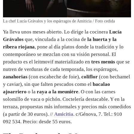
La chef Lucía Grávalos y los espárragos de Amiticia / Foto cedida
Ya lleva unos meses abierto. Lo dirige la cocinera
Lucía
Grávalos
que, vinculada a la cocina de
la huerta y la
ribera riojana
, pone al día platos donde la tradición y lo
contemporáneo se mezclan con su visión personal. El
producto es el leitmovif materializado en
tres menús
que se
nutren de verduras de cada temporada, los espárragos,
zanahorias
(con escabeche de foie),
coliflor
(con bechamel
y caviar), sin que falten pescados como el
bacalao
ajoarriero
o la
raya a la meunière
. O con las carnes
solomillo de vaca o pichón. Coctelería destacable. Y en la
terraza, propuestas más informales y precios más comedidos
(a partir de 30 euros). //
Amicitia
. c/Génova, 7. Tel.: 910
092 534. Precio: desde 55 euros.