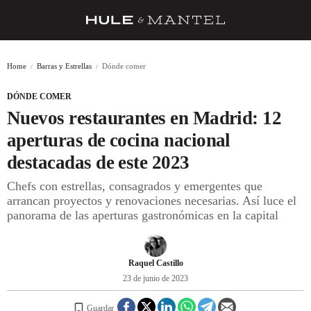
RECETAS
Home
Barras y Estrellas
Dónde comer
TRUCOS
DÓNDE COMER
DESPENSA
Nuevos restaurantes en Madrid: 12
BARRAS Y ESTRELLAS
aperturas de cocina nacional
destacadas de este 2023
DÓNDE COMER
Chefs con estrellas, consagrados y emergentes que
ÍDOLOS DE MESAS
arrancan proyectos y renovaciones necesarias. Así luce el
panorama de las aperturas gastronómicas en la capital
CUADERNO DE VIAJE
TRADICIÓN
Raquel Castillo
MENÚ DEL DÍA
23 de junio de 2023
A CUCHILLO
Guardar