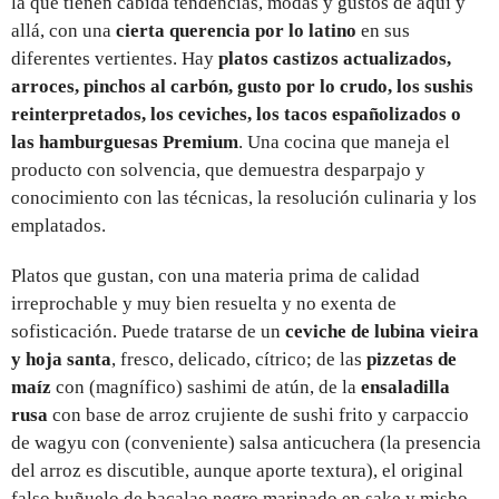
la que tienen cabida tendencias, modas y gustos de aquí y
allá, con una
cierta querencia por lo latino
en sus
diferentes vertientes. Hay
platos castizos actualizados,
arroces, pinchos al carbón, gusto por lo crudo, los sushis
reinterpretados, los ceviches, los tacos españolizados o
las hamburguesas Premium
. Una cocina que maneja el
producto con solvencia, que demuestra desparpajo y
conocimiento con las técnicas, la resolución culinaria y los
emplatados.
Platos que gustan, con una materia prima de calidad
irreprochable y muy bien resuelta y no exenta de
sofisticación. Puede tratarse de un
ceviche de lubina vieira
y hoja santa
, fresco, delicado, cítrico; de las
pizzetas de
maíz
con (magnífico) sashimi de atún, de la
ensaladilla
rusa
con base de arroz crujiente de sushi frito y carpaccio
de wagyu con (conveniente) salsa anticuchera (la presencia
del arroz es discutible, aunque aporte textura), el original
falso buñuelo de bacalao negro marinado en sake y misho…