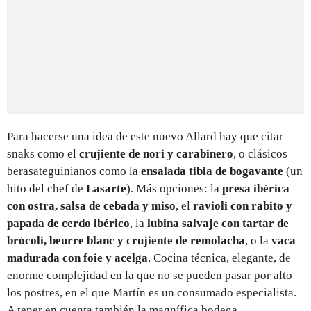
Para hacerse una idea de este nuevo Allard hay que citar
snaks como el
crujiente de nori y carabinero
, o clásicos
berasateguinianos como la
ensalada tibia de bogavante
(un
hito del chef de
Lasarte
). Más opciones: la
presa ibérica
con ostra, salsa de cebada y miso
, el
ravioli con rabito y
papada de cerdo ibérico
, la
lubina salvaje con tartar de
brócoli, beurre blanc y crujiente de remolacha
, o la
vaca
madurada con foie y acelga
. Cocina técnica, elegante, de
enorme complejidad en la que no se pueden pasar por alto
los postres, en el que Martín es un consumado especialista.
A tener en cuenta también la magnífica bodega.