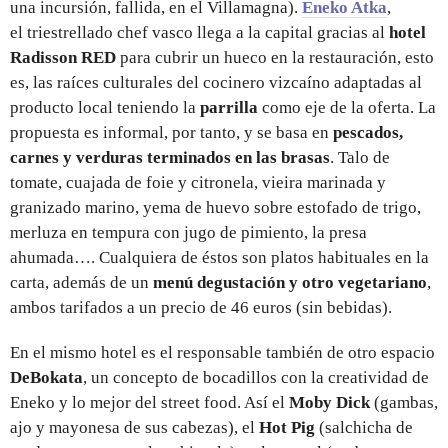
una incursión, fallida, en el Villamagna).
Eneko Atka
,
el triestrellado chef vasco llega a la capital gracias al
hotel
Radisson RED
para cubrir un hueco en la restauración, esto
es, las raíces culturales del cocinero vizcaíno adaptadas al
producto local teniendo la
parrilla
como eje de la oferta. La
propuesta es informal, por tanto, y se basa en
pescados,
carnes y verduras terminados en las brasas
. Talo de
tomate, cuajada de foie y citronela, vieira marinada y
granizado marino, yema de huevo sobre estofado de trigo,
merluza en tempura con jugo de pimiento, la presa
ahumada…. Cualquiera de éstos son platos habituales en la
carta, además de un
menú degustación y otro vegetariano
,
ambos tarifados a un precio de 46 euros (sin bebidas).
En el mismo hotel es el responsable también de otro espacio
DeBokata
, un concepto de bocadillos con la creatividad de
Eneko y lo mejor del street food. Así el
Moby Dick
(gambas,
ajo y mayonesa de sus cabezas), el
Hot Pig
(salchicha de