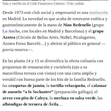
Sala y tortilla en el Club Financiero Génova / Foto cedida
Desde 1973 este club social y empresarial es una
institución
en Madrid. La novedad es que acaba de renovarse estética y
gastronómicamente de la mano de
Nino Redruello
(grupo
La Ancha
, con locales en Madrid y Barcelona) y el
grupo
Azotea
(Círculo de Bellas Artes, NuBel, Picalagartos,
Azotea Forus Barceló…) y abrirse al público en general —
previa reserva—.
En las planta 14 y 15 se diversifica la oferta culinaria con
propuestas de restauración y coctelería (ojo a su
maravillosa terraza con vistas) con una carta amplia y
versátil con buena parte de los hits de la familia Redruello,
las
croquetas de jamón
, la
tortilla velazqueña
, el
calamar
de anzuelo “a lo Sochantre”
(preparación gallega), el
arroz con pitu de Caleya
, la
merluza en salsa verde
, las
albóndigas de ternera de Ávila
…