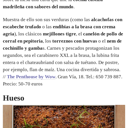
madrileña con sabores del mundo
.
Muestra de ello son sus verduras (como las
alcachofas con
escabeche trufado
o las
endibias a la brasa con crema
agria
), los clásicos
mejillones tigre
, el
canelón de pollo de
corral en pepitoria
, los
torreznos con huevas
o el
nem de
cochinillo y gamba
s. Carnes y pescados protagonizan los
segundos, sea el carabinero XXL a la brasa, la lubina frita
entera o el chateaubriand con salsa de tuétano. De postre,
por ejemplo, flan de maíz. Una cocina divertida y sabrosa.
//
The Penthouse by Wow
. Gran Vía, 18. Tel.: 650 739 887.
Precio: 50-70 euros
Hueso