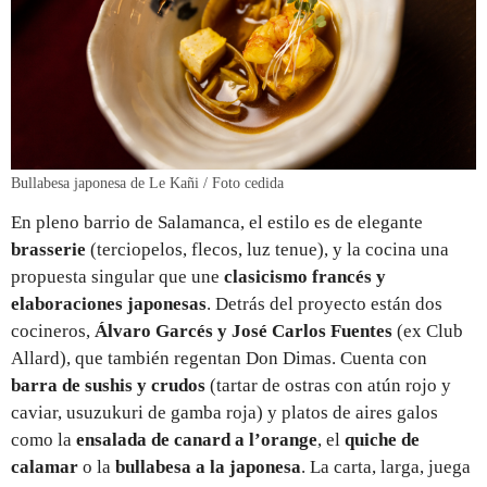
Bullabesa japonesa de Le Kañi / Foto cedida
En pleno barrio de Salamanca, el estilo es de elegante
brasserie
(terciopelos, flecos, luz tenue), y la cocina una
propuesta singular que une
clasicismo francés y
elaboraciones japonesas
. Detrás del proyecto están dos
cocineros,
Álvaro Garcés y José Carlos Fuentes
(ex Club
Allard), que también regentan Don Dimas. Cuenta con
barra de sushis y crudos
(tartar de ostras con atún rojo y
caviar, usuzukuri de gamba roja) y platos de aires galos
como la
ensalada de canard a l’orange
, el
quiche de
calamar
o la
bullabesa a la japonesa
. La carta, larga, juega