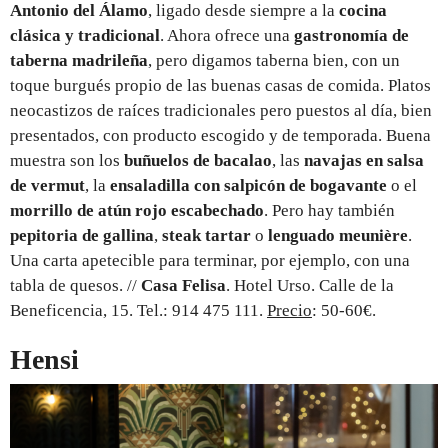
Antonio del Álamo
, ligado desde siempre a la
cocina
clásica y tradicional
. Ahora ofrece una
gastronomía de
taberna madrileña
, pero digamos taberna bien, con un
toque burgués propio de las buenas casas de comida. Platos
neocastizos de raíces tradicionales pero puestos al día, bien
presentados, con producto escogido y de temporada. Buena
muestra son los
buñuelos de bacalao
, las
navajas en salsa
de vermut
, la
ensaladilla con salpicón de bogavante
o el
morrillo de atún rojo escabechado
. Pero hay también
pepitoria de gallina
,
steak tartar
o
lenguado meunière
.
Una carta apetecible para terminar, por ejemplo, con una
tabla de quesos. //
Casa Felisa
. Hotel Urso. Calle de la
Beneficencia, 15. Tel.: 914 475 111.
Precio
: 50-60€.
Hensi