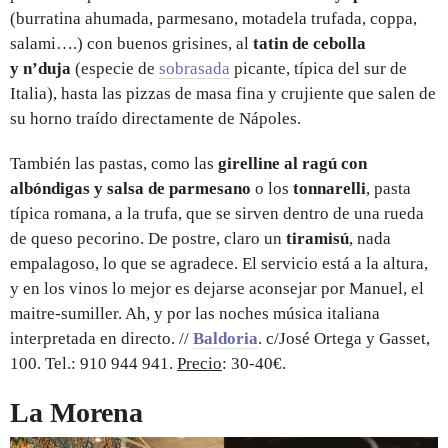
(burratina ahumada, parmesano, motadela trufada, coppa,
salami….) con buenos grisines, al
tatin de cebolla
y n’duja
(especie de
sobrasada
picante, típica del sur de
Italia), hasta las pizzas de masa fina y crujiente que salen de
su horno traído directamente de Nápoles.
También las pastas, como las
girelline al ragú con
albóndigas y salsa de parmesano
o los
tonnarelli
, pasta
típica romana, a la trufa, que se sirven dentro de una rueda
de queso pecorino. De postre, claro un
tiramisú
, nada
empalagoso, lo que se agradece. El servicio está a la altura,
y en los vinos lo mejor es dejarse aconsejar por Manuel, el
maitre-sumiller. Ah, y por las noches música italiana
interpretada en directo. //
Baldoria
. c/José Ortega y Gasset,
100. Tel.: 910 944 941.
Precio
: 30-40€.
La Morena