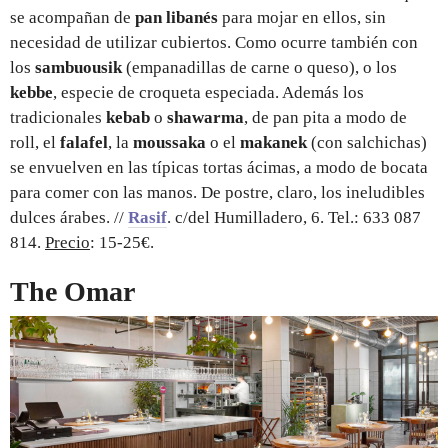
se acompañan de
pan libanés
para mojar en ellos, sin
necesidad de utilizar cubiertos. Como ocurre también con
los
sambuousik
(empanadillas de carne o queso), o los
kebbe
, especie de croqueta especiada. Además los
tradicionales
kebab
o
shawarma
, de pan pita a modo de
roll, el
falafel
, la
moussaka
o el
makanek
(con salchichas)
se envuelven en las típicas tortas ácimas, a modo de bocata
para comer con las manos. De postre, claro, los ineludibles
dulces árabes. //
Rasif
. c/del Humilladero, 6. Tel.: 633 087
814.
Precio
: 15-25€.
The Omar