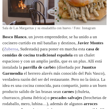
Sala de Las Margaritas y su ensaladilla con huevo / Foto: Instagram
Bosco Blanco
, un joven emprendedor, se ha unido a un
cocinero curtido en mil batallas y destinos,
Javier Montes
(
Zuberoa
, Sudestada) para poner en marcha esta
casa de
comidas de cocina tradicional española
en un chalet
espacioso y con un amplio jardín, que es un plus. Allí está
instalada la
parrilla de carbó
n (diseñada por
Juantxo
Garmendía
el herrero alavés más conocido del País Vasco),
verdadera razón del ser del restaurante. Pero no la única. La
idea es una cocina conocida, para compartir, junto a un buen
producto salido de las brasas sean
carnes
(chuleta,
churrasco, pluma ibérica) o
pescados salvajes
(brochetas de
rodaballo, mero, lubina…), además de algunos
arroces