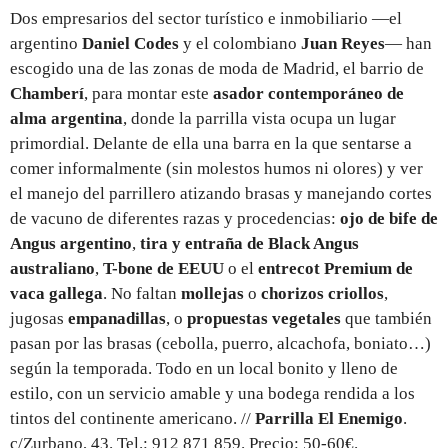
Dos empresarios del sector turístico e inmobiliario —el
argentino
Daniel Codes
y el colombiano
Juan Reyes
— han
escogido una de las zonas de moda de Madrid, el barrio de
Chamberí
, para montar este
asador contemporáneo de
alma argentina
, donde la parrilla vista ocupa un lugar
primordial. Delante de ella una barra en la que sentarse a
comer informalmente (sin molestos humos ni olores) y ver
el manejo del parrillero atizando brasas y manejando cortes
de vacuno de diferentes razas y procedencias:
ojo de bife de
Angus argentino
,
tira y entraña de Black Angus
australiano
,
T-bone de EEUU
o el
entrecot Premium de
vaca gallega
. No faltan
mollejas
o
chorizos criollos
,
jugosas
empanadillas
, o
propuestas vegetales
que también
pasan por las brasas (cebolla, puerro, alcachofa, boniato…)
según la temporada. Todo en un local bonito y lleno de
estilo, con un servicio amable y una bodega rendida a los
tintos del continente americano. //
Parrilla El Enemigo
.
c/Zurbano, 43. Tel.: 912 871 859.
Precio
: 50-60€.