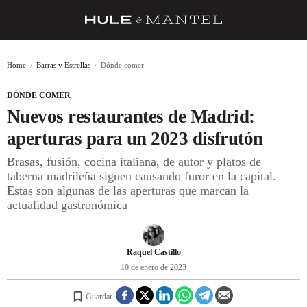
RECETAS
Home
Barras y Estrellas
Dónde comer
TRUCOS
DÓNDE COMER
DESPENSA
Nuevos restaurantes de Madrid:
BARRAS Y ESTRELLAS
aperturas para un 2023 disfrutón
Brasas, fusión, cocina italiana, de autor y platos de
DÓNDE COMER
taberna madrileña siguen causando furor en la capital.
ÍDOLOS DE MESAS
Estas son algunas de las aperturas que marcan la
actualidad gastronómica
CUADERNO DE VIAJE
TRADICIÓN
Raquel Castillo
MENÚ DEL DÍA
10 de enero de 2023
A CUCHILLO
Guardar