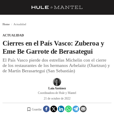
RECETAS
Home
Actualidad
TRUCOS
ACTUALIDAD
DESPENSA
Cierres en el País Vasco: Zuberoa y
BARRAS Y ESTRELLAS
Eme Be Garrote de Berasategui
El País Vasco pierde dos estrellas Michelin con el cierre
DÓNDE COMER
de los restaurantes de los hermanos Arbelaitz (Oiartzun) y
ÍDOLOS DE MESAS
de Martín Berasartegui (San Sebastián)
CUADERNO DE VIAJE
Laia Antúnez
TRADICIÓN
Coordinadora de Hule y Mantel
21 de octubre de 2022
MENÚ DEL DÍA
A CUCHILLO
Guardar