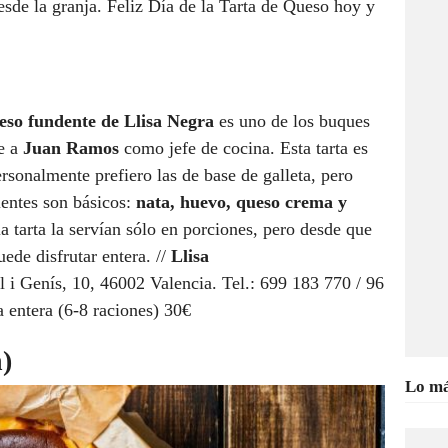
desde la granja. Feliz Día de la Tarta de Queso hoy y
ueso fundente de Llisa Negra
es
uno de los buques
ne a
Juan Ramos
como jefe de cocina. Esta tarta es
ersonalmente prefiero las de base de galleta, pero
ientes son básicos:
nata, huevo, queso crema y
la tarta la servían sólo en porciones, pero desde que
ede disfrutar entera. //
Llisa
l i Genís, 10, 46002 Valencia. Tel.: 699 183 770 / 96
a entera (6-8 raciones) 30€
)
Lo má