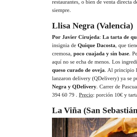
restaurantes, o bien de venta directa 
siempre.
Llisa Negra (Valencia)
Por Javier Cirujeda
:
La tarta de q
insignia de
Quique Dacosta
, que tie
cremosa,
poco cuajada y sin base
. P
aquí no se echa de menos. Los ingred
queso curado de oveja
. Al principio 
lanzaron delivery (QDelivery) ya se pu
Negra y QDelivery
. Carrer de Pascua
394 60 79 .
Precio
: porción 10€ y tart
La Viña (San Sebastián